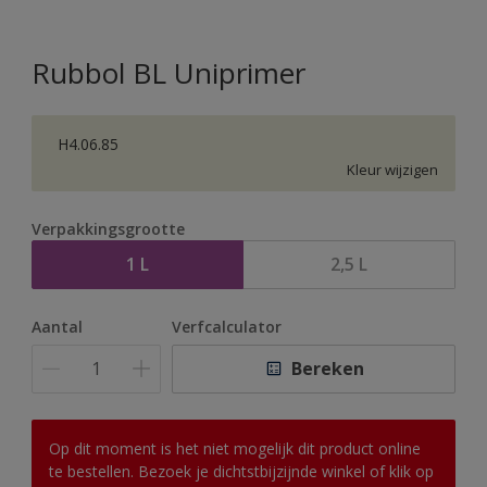
Rubbol BL Uniprimer
H4.06.85
Kleur wijzigen
Verpakkingsgrootte
1 L
2,5 L
Aantal
Verfcalculator
Bereken
Op dit moment is het niet mogelijk dit product online
te bestellen. Bezoek je dichtstbijzijnde winkel of klik op