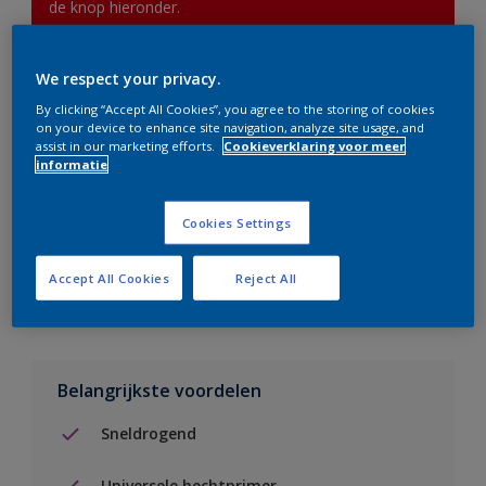
de knop hieronder.
We respect your privacy.
Boodschappenlijst
By clicking “Accept All Cookies”, you agree to the storing of cookies
on your device to enhance site navigation, analyze site usage, and
Vind een verkooppunt
assist in our marketing efforts.
Cookieverklaring voor meer
informatie
Voeg toe aan project
Cookies Settings
Zie kleur in de Sikkens Visualizer App
Accept All Cookies
Reject All
Belangrijkste voordelen
Sneldrogend
Universele hechtprimer