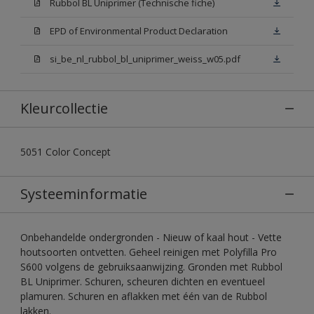
Rubbol BL Uniprimer (Technische fiche)
EPD of Environmental Product Declaration
si_be_nl_rubbol_bl_uniprimer_weiss_w05.pdf
Kleurcollectie
5051 Color Concept
Systeeminformatie
Onbehandelde ondergronden - Nieuw of kaal hout - Vette
houtsoorten ontvetten. Geheel reinigen met Polyfilla Pro
S600 volgens de gebruiksaanwijzing. Gronden met Rubbol
BL Uniprimer. Schuren, scheuren dichten en eventueel
plamuren. Schuren en aflakken met één van de Rubbol
lakken.