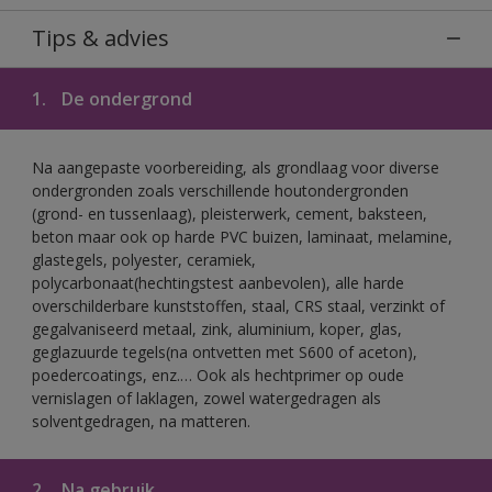
Tips & advies
1.
De ondergrond
Na aangepaste voorbereiding, als grondlaag voor diverse
ondergronden zoals verschillende houtondergronden
(grond- en tussenlaag), pleisterwerk, cement, baksteen,
beton maar ook op harde PVC buizen, laminaat, melamine,
glastegels, polyester, ceramiek,
polycarbonaat(hechtingstest aanbevolen), alle harde
overschilderbare kunststoffen, staal, CRS staal, verzinkt of
gegalvaniseerd metaal, zink, aluminium, koper, glas,
geglazuurde tegels(na ontvetten met S600 of aceton),
poedercoatings, enz.… Ook als hechtprimer op oude
vernislagen of laklagen, zowel watergedragen als
solventgedragen, na matteren.
2.
Na gebruik