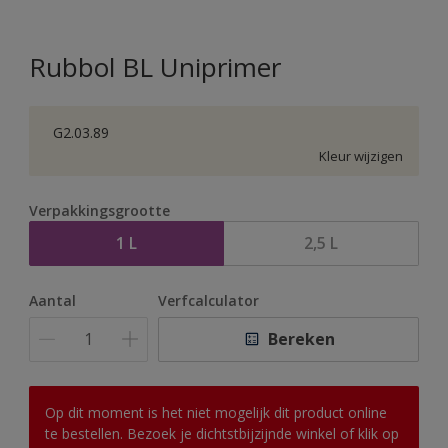
Rubbol BL Uniprimer
G2.03.89
Kleur wijzigen
Verpakkingsgrootte
1 L
2,5 L
Aantal
Verfcalculator
Bereken
Op dit moment is het niet mogelijk dit product online
te bestellen. Bezoek je dichtstbijzijnde winkel of klik op