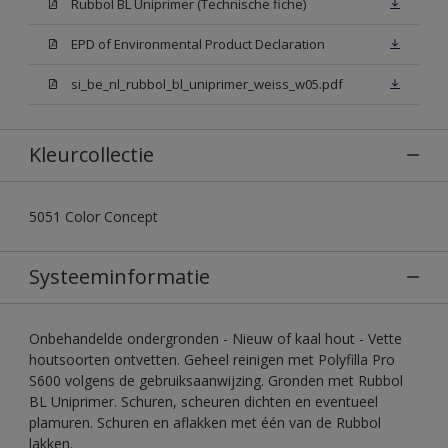
Rubbol BL Uniprimer (Technische fiche)
EPD of Environmental Product Declaration
si_be_nl_rubbol_bl_uniprimer_weiss_w05.pdf
Kleurcollectie
5051 Color Concept
Systeeminformatie
Onbehandelde ondergronden - Nieuw of kaal hout - Vette
houtsoorten ontvetten. Geheel reinigen met Polyfilla Pro
S600 volgens de gebruiksaanwijzing. Gronden met Rubbol
BL Uniprimer. Schuren, scheuren dichten en eventueel
plamuren. Schuren en aflakken met één van de Rubbol
lakken.