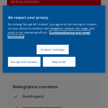
de knop hieronder.
We respect your privacy.
Boodschappenlijst
By clicking “Accept All Cookies”, you agree to the storing of cookies
on your device to enhance site navigation, analyze site usage, and
Vind een verkooppunt
assist in our marketing efforts.
Cookieverklaring voor meer
informatie
Voeg toe aan project
Cookies Settings
Zie kleur in de Sikkens Visualizer App
Accept All Cookies
Reject All
Belangrijkste voordelen
Sneldrogend
Universele hechtprimer