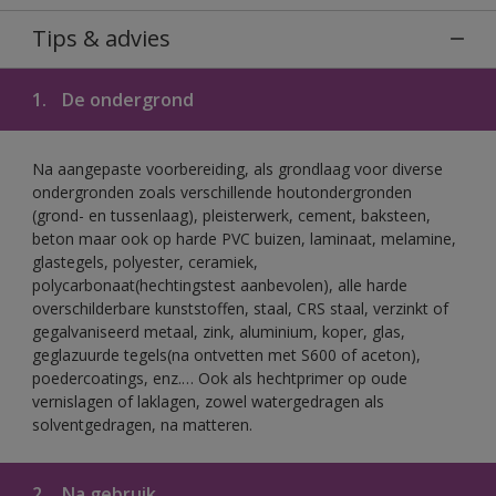
Tips & advies
1.
De ondergrond
Na aangepaste voorbereiding, als grondlaag voor diverse
ondergronden zoals verschillende houtondergronden
(grond- en tussenlaag), pleisterwerk, cement, baksteen,
beton maar ook op harde PVC buizen, laminaat, melamine,
glastegels, polyester, ceramiek,
polycarbonaat(hechtingstest aanbevolen), alle harde
overschilderbare kunststoffen, staal, CRS staal, verzinkt of
gegalvaniseerd metaal, zink, aluminium, koper, glas,
geglazuurde tegels(na ontvetten met S600 of aceton),
poedercoatings, enz.… Ook als hechtprimer op oude
vernislagen of laklagen, zowel watergedragen als
solventgedragen, na matteren.
2.
Na gebruik