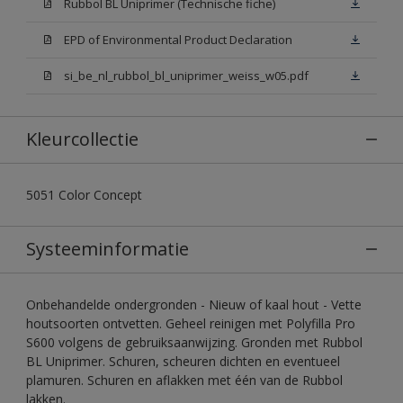
Rubbol BL Uniprimer (Technische fiche)
EPD of Environmental Product Declaration
si_be_nl_rubbol_bl_uniprimer_weiss_w05.pdf
Kleurcollectie
5051 Color Concept
Systeeminformatie
Onbehandelde ondergronden - Nieuw of kaal hout - Vette
houtsoorten ontvetten. Geheel reinigen met Polyfilla Pro
S600 volgens de gebruiksaanwijzing. Gronden met Rubbol
BL Uniprimer. Schuren, scheuren dichten en eventueel
plamuren. Schuren en aflakken met één van de Rubbol
lakken.