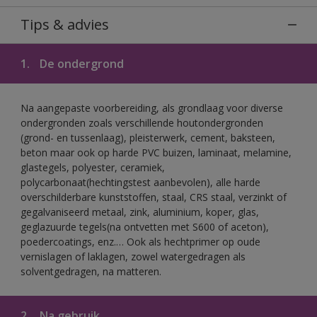
Tips & advies
1.
De ondergrond
Na aangepaste voorbereiding, als grondlaag voor diverse
ondergronden zoals verschillende houtondergronden
(grond- en tussenlaag), pleisterwerk, cement, baksteen,
beton maar ook op harde PVC buizen, laminaat, melamine,
glastegels, polyester, ceramiek,
polycarbonaat(hechtingstest aanbevolen), alle harde
overschilderbare kunststoffen, staal, CRS staal, verzinkt of
gegalvaniseerd metaal, zink, aluminium, koper, glas,
geglazuurde tegels(na ontvetten met S600 of aceton),
poedercoatings, enz.… Ook als hechtprimer op oude
vernislagen of laklagen, zowel watergedragen als
solventgedragen, na matteren.
2.
Na gebruik