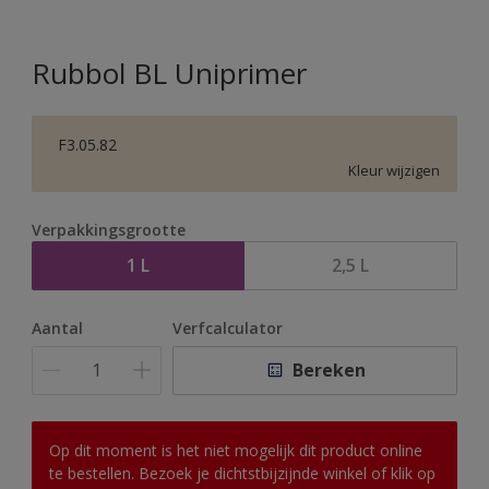
Rubbol BL Uniprimer
F3.05.82
Kleur wijzigen
Verpakkingsgrootte
1 L
2,5 L
Aantal
Verfcalculator
Bereken
Op dit moment is het niet mogelijk dit product online
te bestellen. Bezoek je dichtstbijzijnde winkel of klik op