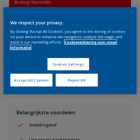
de knop hieronder.
We respect your privacy.
Boodschappenlijst
By clicking “Accept All Cookies”, you agree to the storing of cookies
on your device to enhance site navigation, analyze site usage, and
Vind een verkooppunt
assist in our marketing efforts.
Cookieverklaring voor meer
informatie
Voeg toe aan project
Cookies Settings
Zie kleur in de Sikkens Visualizer App
Accept All Cookies
Reject All
Belangrijkste voordelen
Sneldrogend
Universele hechtprimer