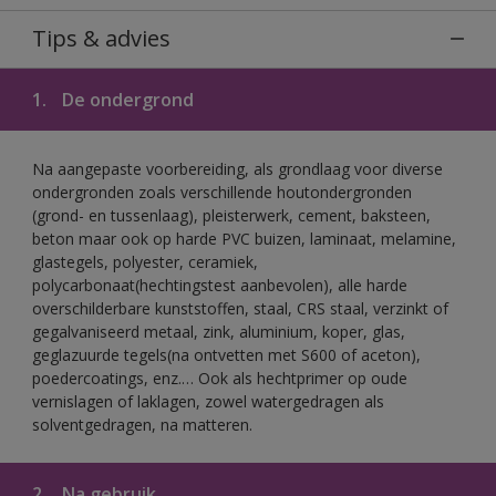
Tips & advies
1.
De ondergrond
Na aangepaste voorbereiding, als grondlaag voor diverse
ondergronden zoals verschillende houtondergronden
(grond- en tussenlaag), pleisterwerk, cement, baksteen,
beton maar ook op harde PVC buizen, laminaat, melamine,
glastegels, polyester, ceramiek,
polycarbonaat(hechtingstest aanbevolen), alle harde
overschilderbare kunststoffen, staal, CRS staal, verzinkt of
gegalvaniseerd metaal, zink, aluminium, koper, glas,
geglazuurde tegels(na ontvetten met S600 of aceton),
poedercoatings, enz.… Ook als hechtprimer op oude
vernislagen of laklagen, zowel watergedragen als
solventgedragen, na matteren.
2.
Na gebruik