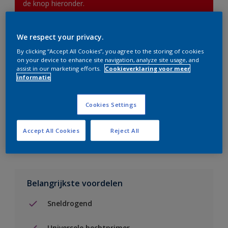
de knop hieronder.
We respect your privacy.
Boodschappenlijst
By clicking “Accept All Cookies”, you agree to the storing of cookies
on your device to enhance site navigation, analyze site usage, and
Vind een verkooppunt
assist in our marketing efforts.
Cookieverklaring voor meer
informatie
Voeg toe aan project
Cookies Settings
Zie kleur in de Sikkens Visualizer App
Accept All Cookies
Reject All
Belangrijkste voordelen
Sneldrogend
Universele hechtprimer