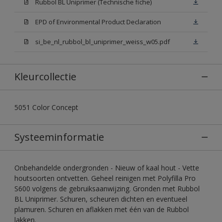
Rubbol BL Uniprimer (Technische fiche)
EPD of Environmental Product Declaration
si_be_nl_rubbol_bl_uniprimer_weiss_w05.pdf
Kleurcollectie
5051 Color Concept
Systeeminformatie
Onbehandelde ondergronden - Nieuw of kaal hout - Vette
houtsoorten ontvetten. Geheel reinigen met Polyfilla Pro
S600 volgens de gebruiksaanwijzing. Gronden met Rubbol
BL Uniprimer. Schuren, scheuren dichten en eventueel
plamuren. Schuren en aflakken met één van de Rubbol
lakken.