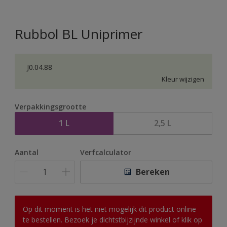
Rubbol BL Uniprimer
J0.04.88
Kleur wijzigen
Verpakkingsgrootte
1 L
2,5 L
Aantal
Verfcalculator
Bereken
Op dit moment is het niet mogelijk dit product online
te bestellen. Bezoek je dichtstbijzijnde winkel of klik op