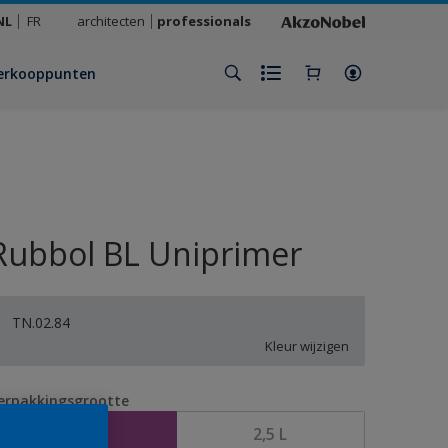
NL
FR
architecten
professionals
erkooppunten
Rubbol BL Uniprimer
TN.02.84
Kleur wijzigen
erpakkingsgrootte
1 L
2,5 L