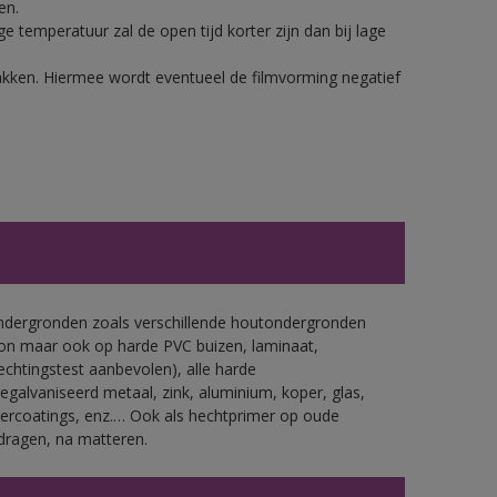
en.
 temperatuur zal de open tijd korter zijn dan bij lage
lakken. Hiermee wordt eventueel de filmvorming negatief
ondergronden zoals verschillende houtondergronden
ton maar ook op harde PVC buizen, laminaat,
echtingstest aanbevolen), alle harde
gegalvaniseerd metaal, zink, aluminium, koper, glas,
ercoatings, enz.… Ook als hechtprimer op oude
dragen, na matteren.