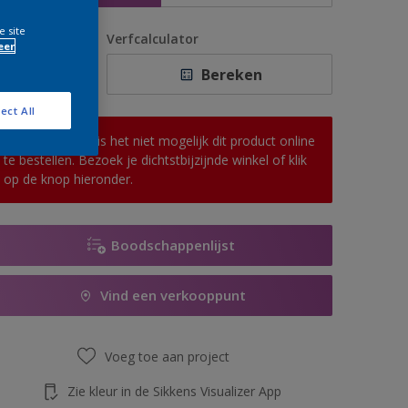
e site
antal
Verfcalculator
eer
Bereken
ect All
Op dit moment is het niet mogelijk dit product online
te bestellen. Bezoek je dichtstbijzijnde winkel of klik
op de knop hieronder.
Boodschappenlijst
Vind een verkooppunt
Voeg toe aan project
Zie kleur in de Sikkens Visualizer App