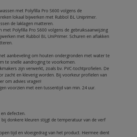
fwassen met Polyfilla Pro S600 volgens de
breken lokaal bijwerken met Rubbol BL Uniprimer.
ussen de laklagen matteren.
n met Polyfilla Pro S600 volgens de gebruiksaanwijzing
bijwerken met Rubbol BL UniPrimer. Schuren en aflakken
tteren.
t het aanbeveling om houten ondergronden met water te
om te snelle aandroging te voorkomen.
makers zijn verwerkt, zoals bv. PVC-tochtprofielen. De
zacht en kleverig worden. Bij voorkeur profielen van
er om advies vragen!
en voorzien met een tussentijd van min. 24 uur.
.
g en defecten.
 bij donkere kleuren stijgt de temperatuur van de verf
pen tijd en vloeigedrag van het product. Hiermee dient