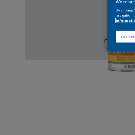
We respe
By clicking
navigation, 
informati
Cookies