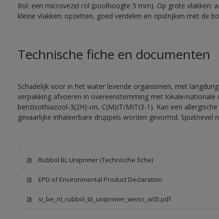
Rol: een microvezel rol (poolhoogte 5 mm). Op grote vlakken: 
kleine vlakken: opzetten, goed verdelen en opstrijken met de bor
Technische fiche en documenten
Schadelijk voor in het water levende organismen, met langdurig
verpakking afvoeren in overeenstemming met lokale/nationale r
benzisothiazool-3(2H)-on, C(M)IT/MIT(3-1). Kan een allergische 
gevaarlijke inhaleerbare druppels worden gevormd. Spuitnevel 
Rubbol BL Uniprimer (Technische fiche)
EPD of Environmental Product Declaration
si_be_nl_rubbol_bl_uniprimer_weiss_w05.pdf