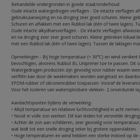
Behandelde ondergronden in goede staat/onderhoud
Oude intacte watergedragen verflagen - De intacte verflagen a
gebruiksaanwijzing en na droging zeer goed schuren. Kleine ge
Schuren en aflakken met een Rubbol lak (één of twee lagen). T
Oude intacte alkydharsverflagen - De intacte verflagen afwasse
en na droging zeer zeer goed schuren. Kleine gebreken lokaal 
met een Rubbol lak (één of twee lagen). Tussen de laklagen ma
Opmerkingen - Bij hoge temperatuur (> 30°C) en wind verdien
bevochtigen, alvorens Rubbol BL Uniprimer toe te passen. Dit 
Watergedragen producten zijn gevoelig voor rubber waarin week
verffilm kan door de weekmakers worden aangetast en daardoor 
EPDM-rubber of siliconenrubber toepassen. Vooraf de leveranci
Voor het isoleren van wateroplosbare vlekken- 2 onverdunde lag
Aandachtspunten tijdens de verwerking-
• Altijd temperatuur en relatieve luchtvochtigheid in acht nemen
• Nooit in volle zon werken. Dit kan leiden tot versnelde drogin
• Achter de zon aan schilderen, zeer gevoelig voor temperatuur,
wat leidt tot een snelle droging zeker bij grotere oppervlakten.
• Hoge temperaturen en wind hebben een sterke invloed op de o