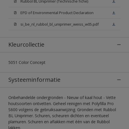
Rubbol BL Uniprimer (Technische fiche)
EPD of Environmental Product Declaration
si_be_nl_rubbol_bl_uniprimer_weiss_w05.pdf
Kleurcollectie
5051 Color Concept
Systeeminformatie
Onbehandelde ondergronden - Nieuw of kaal hout - Vette
houtsoorten ontvetten. Geheel reinigen met Polyfilla Pro
S600 volgens de gebruiksaanwijzing. Gronden met Rubbol
BL Uniprimer. Schuren, scheuren dichten en eventueel
plamuren. Schuren en aflakken met één van de Rubbol
lakken.