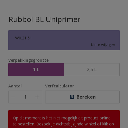
Rubbol BL Uniprimer
W0.21.51
Kleur wijzigen
Verpakkingsgrootte
1 L
2,5 L
Aantal
Verfcalculator
Bereken
Op dit moment is het niet mogelijk dit product online
te bestellen. Bezoek je dichtstbijzijnde winkel of klik op