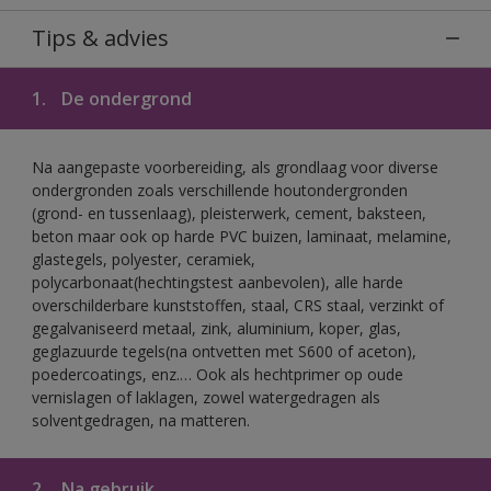
Tips & advies
1.
De ondergrond
Na aangepaste voorbereiding, als grondlaag voor diverse
ondergronden zoals verschillende houtondergronden
(grond- en tussenlaag), pleisterwerk, cement, baksteen,
beton maar ook op harde PVC buizen, laminaat, melamine,
glastegels, polyester, ceramiek,
polycarbonaat(hechtingstest aanbevolen), alle harde
overschilderbare kunststoffen, staal, CRS staal, verzinkt of
gegalvaniseerd metaal, zink, aluminium, koper, glas,
geglazuurde tegels(na ontvetten met S600 of aceton),
poedercoatings, enz.… Ook als hechtprimer op oude
vernislagen of laklagen, zowel watergedragen als
solventgedragen, na matteren.
2.
Na gebruik