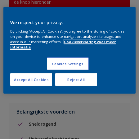
de knop hieronder.
We respect your privacy.
Boodschappenlijst
By clicking “Accept All Cookies”, you agree to the storing of cookies
on your device to enhance site navigation, analyze site usage, and
Vind een verkooppunt
assist in our marketing efforts.
Cookieverklaring voor meer
informatie
Voeg toe aan project
Cookies Settings
Zie kleur in de Sikkens Visualizer App
Accept All Cookies
Reject All
Belangrijkste voordelen
Sneldrogend
Universele hechtprimer