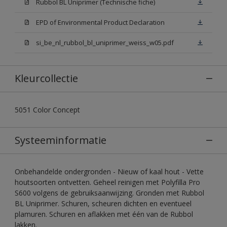
Rubbol BL Uniprimer (Technische fiche)
EPD of Environmental Product Declaration
si_be_nl_rubbol_bl_uniprimer_weiss_w05.pdf
Kleurcollectie
5051 Color Concept
Systeeminformatie
Onbehandelde ondergronden - Nieuw of kaal hout - Vette
houtsoorten ontvetten. Geheel reinigen met Polyfilla Pro
S600 volgens de gebruiksaanwijzing. Gronden met Rubbol
BL Uniprimer. Schuren, scheuren dichten en eventueel
plamuren. Schuren en aflakken met één van de Rubbol
lakken.