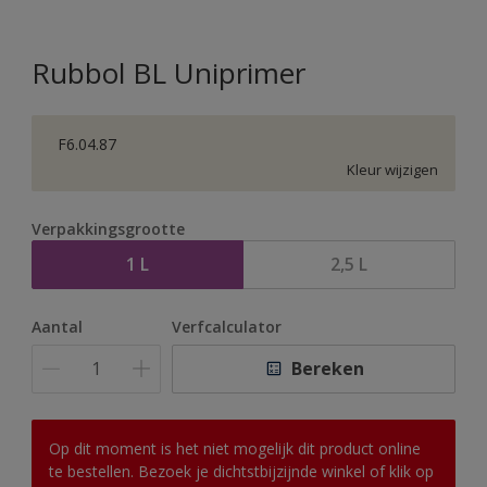
Rubbol BL Uniprimer
F6.04.87
Kleur wijzigen
Verpakkingsgrootte
1 L
2,5 L
Aantal
Verfcalculator
Bereken
Op dit moment is het niet mogelijk dit product online
te bestellen. Bezoek je dichtstbijzijnde winkel of klik op