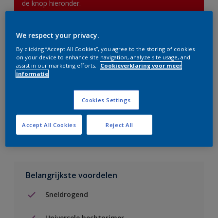
de knop hieronder.
We respect your privacy.
Boodschappenlijst
By clicking “Accept All Cookies”, you agree to the storing of cookies
on your device to enhance site navigation, analyze site usage, and
Vind een verkooppunt
assist in our marketing efforts.
Cookieverklaring voor meer
informatie
Voeg toe aan project
Cookies Settings
Zie kleur in de Sikkens Visualizer App
Accept All Cookies
Reject All
Belangrijkste voordelen
Sneldrogend
Universele hechtprimer