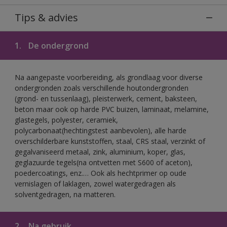
Tips & advies
1.
De ondergrond
Na aangepaste voorbereiding, als grondlaag voor diverse
ondergronden zoals verschillende houtondergronden
(grond- en tussenlaag), pleisterwerk, cement, baksteen,
beton maar ook op harde PVC buizen, laminaat, melamine,
glastegels, polyester, ceramiek,
polycarbonaat(hechtingstest aanbevolen), alle harde
overschilderbare kunststoffen, staal, CRS staal, verzinkt of
gegalvaniseerd metaal, zink, aluminium, koper, glas,
geglazuurde tegels(na ontvetten met S600 of aceton),
poedercoatings, enz.… Ook als hechtprimer op oude
vernislagen of laklagen, zowel watergedragen als
solventgedragen, na matteren.
2.
Na gebruik