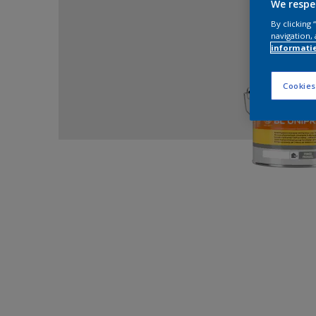
We respe
By clicking
navigation, 
informati
Cookies