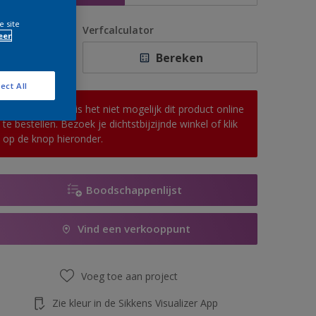
e site
antal
Verfcalculator
eer
Bereken
ect All
Op dit moment is het niet mogelijk dit product online
te bestellen. Bezoek je dichtstbijzijnde winkel of klik
op de knop hieronder.
Boodschappenlijst
Vind een verkooppunt
Voeg toe aan project
Zie kleur in de Sikkens Visualizer App