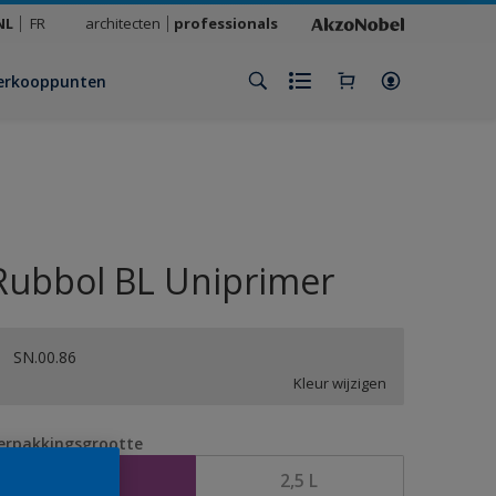
NL
FR
architecten
professionals
erkooppunten
Rubbol BL Uniprimer
SN.00.86
Kleur wijzigen
erpakkingsgrootte
1 L
2,5 L