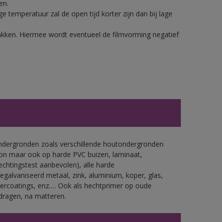
en.
 temperatuur zal de open tijd korter zijn dan bij lage
lakken. Hiermee wordt eventueel de filmvorming negatief
ondergronden zoals verschillende houtondergronden
ton maar ook op harde PVC buizen, laminaat,
echtingstest aanbevolen), alle harde
gegalvaniseerd metaal, zink, aluminium, koper, glas,
ercoatings, enz.… Ook als hechtprimer op oude
dragen, na matteren.