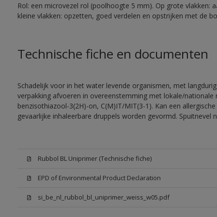
Rol: een microvezel rol (poolhoogte 5 mm). Op grote vlakken: 
kleine vlakken: opzetten, goed verdelen en opstrijken met de bor
Technische fiche en documenten
Schadelijk voor in het water levende organismen, met langdurig
verpakking afvoeren in overeenstemming met lokale/nationale r
benzisothiazool-3(2H)-on, C(M)IT/MIT(3-1). Kan een allergische 
gevaarlijke inhaleerbare druppels worden gevormd. Spuitnevel 
Rubbol BL Uniprimer (Technische fiche)
EPD of Environmental Product Declaration
si_be_nl_rubbol_bl_uniprimer_weiss_w05.pdf