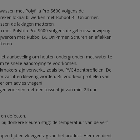
fwassen met Polyfilla Pro S600 volgens de
breken lokaal bijwerken met Rubbol BL Uniprimer.
ussen de laklagen matteren.
n met Polyfilla Pro S600 volgens de gebruiksaanwijzing
bijwerken met Rubbol BL UniPrimer. Schuren en aflakken
tteren.
t het aanbeveling om houten ondergronden met water te
om te snelle aandroging te voorkomen.
makers zijn verwerkt, zoals bv. PVC-tochtprofielen. De
zacht en kleverig worden. Bij voorkeur profielen van
er om advies vragen!
en voorzien met een tussentijd van min. 24 uur.
.
g en defecten.
 bij donkere kleuren stijgt de temperatuur van de verf
pen tijd en vloeigedrag van het product. Hiermee dient