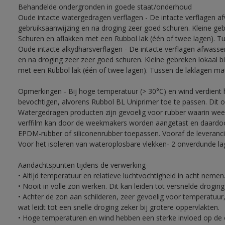
Behandelde ondergronden in goede staat/onderhoud
Oude intacte watergedragen verflagen - De intacte verflagen a
gebruiksaanwijzing en na droging zeer goed schuren. Kleine ge
Schuren en aflakken met een Rubbol lak (één of twee lagen). T
Oude intacte alkydharsverflagen - De intacte verflagen afwasse
en na droging zeer zeer goed schuren. Kleine gebreken lokaal 
met een Rubbol lak (één of twee lagen). Tussen de laklagen ma
Opmerkingen - Bij hoge temperatuur (> 30°C) en wind verdien
bevochtigen, alvorens Rubbol BL Uniprimer toe te passen. Dit 
Watergedragen producten zijn gevoelig voor rubber waarin week
verffilm kan door de weekmakers worden aangetast en daardoor 
EPDM-rubber of siliconenrubber toepassen. Vooraf de leveranci
Voor het isoleren van wateroplosbare vlekken- 2 onverdunde lag
Aandachtspunten tijdens de verwerking-
• Altijd temperatuur en relatieve luchtvochtigheid in acht nemen
• Nooit in volle zon werken. Dit kan leiden tot versnelde drogin
• Achter de zon aan schilderen, zeer gevoelig voor temperatuur,
wat leidt tot een snelle droging zeker bij grotere oppervlakten.
• Hoge temperaturen en wind hebben een sterke invloed op de o