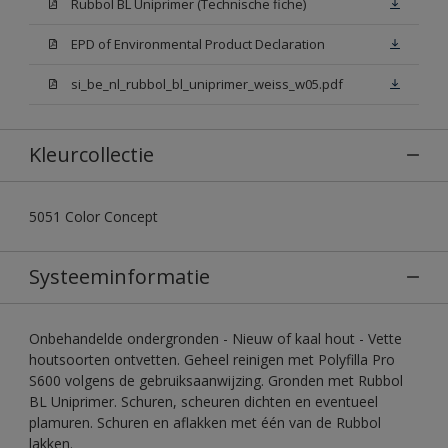
Rubbol BL Uniprimer (Technische fiche)
EPD of Environmental Product Declaration
si_be_nl_rubbol_bl_uniprimer_weiss_w05.pdf
Kleurcollectie
5051 Color Concept
Systeeminformatie
Onbehandelde ondergronden - Nieuw of kaal hout - Vette
houtsoorten ontvetten. Geheel reinigen met Polyfilla Pro
S600 volgens de gebruiksaanwijzing. Gronden met Rubbol
BL Uniprimer. Schuren, scheuren dichten en eventueel
plamuren. Schuren en aflakken met één van de Rubbol
lakken.