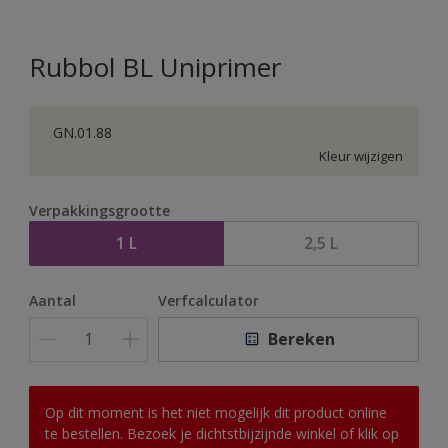
Rubbol BL Uniprimer
GN.01.88
Kleur wijzigen
Verpakkingsgrootte
1 L
2,5 L
Aantal
Verfcalculator
Bereken
Op dit moment is het niet mogelijk dit product online
te bestellen. Bezoek je dichtstbijzijnde winkel of klik op