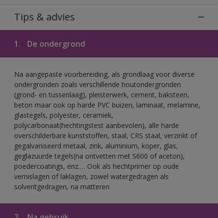
Tips & advies
1.
De ondergrond
Na aangepaste voorbereiding, als grondlaag voor diverse
ondergronden zoals verschillende houtondergronden
(grond- en tussenlaag), pleisterwerk, cement, baksteen,
beton maar ook op harde PVC buizen, laminaat, melamine,
glastegels, polyester, ceramiek,
polycarbonaat(hechtingstest aanbevolen), alle harde
overschilderbare kunststoffen, staal, CRS staal, verzinkt of
gegalvaniseerd metaal, zink, aluminium, koper, glas,
geglazuurde tegels(na ontvetten met S600 of aceton),
poedercoatings, enz.… Ook als hechtprimer op oude
vernislagen of laklagen, zowel watergedragen als
solventgedragen, na matteren.
2.
Na gebruik