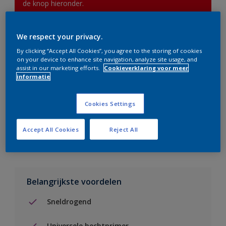
de knop hieronder.
We respect your privacy.
Boodschappenlijst
By clicking “Accept All Cookies”, you agree to the storing of cookies
on your device to enhance site navigation, analyze site usage, and
Vind een verkooppunt
assist in our marketing efforts.
Cookieverklaring voor meer
informatie
Voeg toe aan project
Cookies Settings
Zie kleur in de Sikkens Visualizer App
Accept All Cookies
Reject All
Belangrijkste voordelen
Sneldrogend
Universele hechtprimer