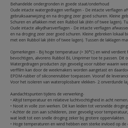
Behandelde ondergronden in goede staat/onderhoud
Oude intacte watergedragen verflagen - De intacte verflagen a
gebruiksaanwijzing en na droging zeer goed schuren. Kleine ge
Schuren en aflakken met een Rubbol lak (één of twee lagen). T
Oude intacte alkydharsverflagen - De intacte verflagen afwasse
en na droging zeer zeer goed schuren. Kleine gebreken lokaal 
met een Rubbol lak (één of twee lagen). Tussen de laklagen ma
Opmerkingen - Bij hoge temperatuur (> 30°C) en wind verdien
bevochtigen, alvorens Rubbol BL Uniprimer toe te passen. Dit 
Watergedragen producten zijn gevoelig voor rubber waarin week
verffilm kan door de weekmakers worden aangetast en daardoor 
EPDM-rubber of siliconenrubber toepassen. Vooraf de leveranci
Voor het isoleren van wateroplosbare vlekken- 2 onverdunde lag
Aandachtspunten tijdens de verwerking-
• Altijd temperatuur en relatieve luchtvochtigheid in acht nemen
• Nooit in volle zon werken. Dit kan leiden tot versnelde drogin
• Achter de zon aan schilderen, zeer gevoelig voor temperatuur,
wat leidt tot een snelle droging zeker bij grotere oppervlakten.
• Hoge temperaturen en wind hebben een sterke invloed op de o