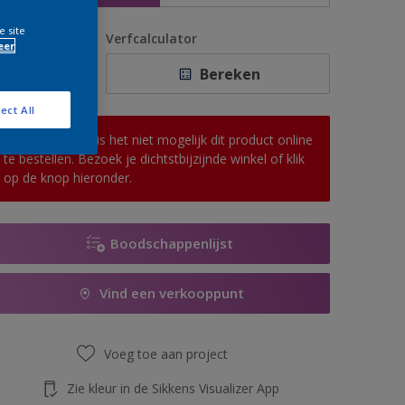
e site
antal
Verfcalculator
eer
Bereken
ect All
Op dit moment is het niet mogelijk dit product online
te bestellen. Bezoek je dichtstbijzijnde winkel of klik
op de knop hieronder.
Boodschappenlijst
Vind een verkooppunt
Voeg toe aan project
Zie kleur in de Sikkens Visualizer App