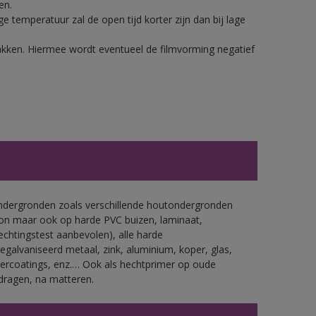
en.
 temperatuur zal de open tijd korter zijn dan bij lage
lakken. Hiermee wordt eventueel de filmvorming negatief
ondergronden zoals verschillende houtondergronden
ton maar ook op harde PVC buizen, laminaat,
echtingstest aanbevolen), alle harde
gegalvaniseerd metaal, zink, aluminium, koper, glas,
ercoatings, enz.… Ook als hechtprimer op oude
dragen, na matteren.