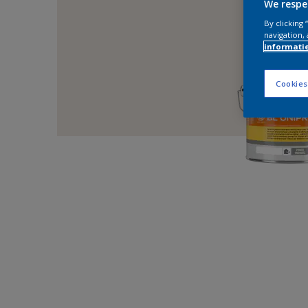
We respe
By clicking
navigation, 
informati
Cookies