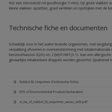
Rol: een microvezel rol (poolhoogte 5 mm). Op grote vlakken: 
kleine vlakken: opzetten, goed verdelen en opstrijken met de bor
Technische fiche en documenten
Schadelijk voor in het water levende organismen, met langdurig
verpakking afvoeren in overeenstemming met lokale/nationale r
benzisothiazool-3(2H)-on, C(M)IT/MIT(3-1). Kan een allergische 
gevaarlijke inhaleerbare druppels worden gevormd. Spuitnevel 
Rubbol BL Uniprimer (Technische fiche)
EPD of Environmental Product Declaration
si_be_nl_rubbol_bl_uniprimer_weiss_w05.pdf