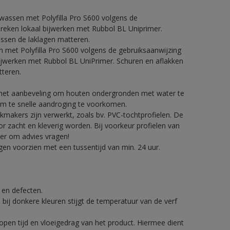
fwassen met Polyfilla Pro S600 volgens de
breken lokaal bijwerken met Rubbol BL Uniprimer.
ussen de laklagen matteren.
n met Polyfilla Pro S600 volgens de gebruiksaanwijzing
bijwerken met Rubbol BL UniPrimer. Schuren en aflakken
tteren.
t het aanbeveling om houten ondergronden met water te
om te snelle aandroging te voorkomen.
makers zijn verwerkt, zoals bv. PVC-tochtprofielen. De
zacht en kleverig worden. Bij voorkeur profielen van
er om advies vragen!
en voorzien met een tussentijd van min. 24 uur.
.
g en defecten.
 bij donkere kleuren stijgt de temperatuur van de verf
pen tijd en vloeigedrag van het product. Hiermee dient