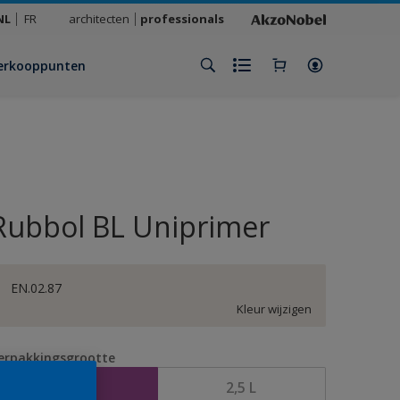
NL
FR
architecten
professionals
erkooppunten
Rubbol BL Uniprimer
EN.02.87
Kleur wijzigen
erpakkingsgrootte
1 L
2,5 L