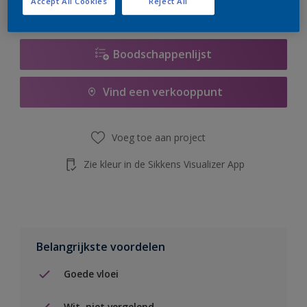
Accept All Cookies
Reject All
de knop hieronder.
Boodschappenlijst
Vind een verkooppunt
Voeg toe aan project
Zie kleur in de Sikkens Visualizer App
Belangrijkste voordelen
Goede vloei
Wit, niet vergelend