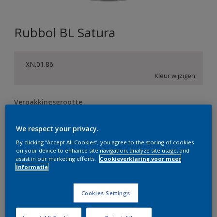
Rubbol BL Satura
XN.01.86
Kleur wijzigen
Verpakkingsgrootte
0,5 L
1 L
2,5 L
We respect your privacy.
By clicking “Accept All Cookies”, you agree to the storing of cookies
Aantal
Verfcalculator
on your device to enhance site navigation, analyze site usage, and
assist in our marketing efforts.
Cookieverklaring voor meer
Bereken
informatie
Cookies Settings
Op dit moment is het niet mogelijk dit product online
te bestellen. Bezoek je dichtstbijzijnde winkel of klik op