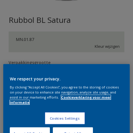
Rubbol BL Satura
MN.01.87
Kleur wijzigen
Verpakkingsgrootte
0,5 L
1 L
2,5 L
We respect your privacy.
By clicking “Accept All Cookies”, you agree to the storing of cookies
Aantal
Verfcalculator
on your device to enhance site navigation, analyze site usage, and
assist in our marketing efforts.
Cookieverklaring voor meer
Bereken
informatie
Cookies Settings
Op dit moment is het niet mogelijk dit product online
te bestellen. Bezoek je dichtstbijzijnde winkel of klik op