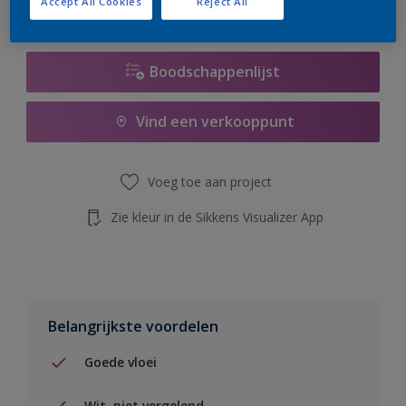
Accept All Cookies
Reject All
de knop hieronder.
Boodschappenlijst
Vind een verkooppunt
Voeg toe aan project
Zie kleur in de Sikkens Visualizer App
Belangrijkste voordelen
Goede vloei
Wit, niet vergelend