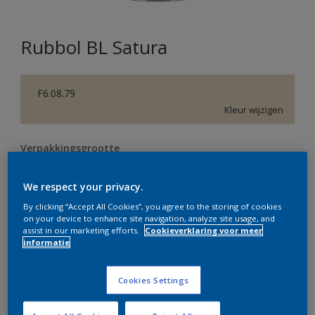
Rubbol BL Satura
F6.08.79
Kleur wijzigen
Verpakkingsgrootte
0,5 L
1 L
2,5 L
We respect your privacy.
By clicking “Accept All Cookies”, you agree to the storing of cookies
Aantal
Verfcalculator
on your device to enhance site navigation, analyze site usage, and
assist in our marketing efforts.
Cookieverklaring voor meer
Bereken
informatie
Cookies Settings
Op dit moment is het niet mogelijk dit product online
te bestellen. Bezoek je dichtstbijzijnde winkel of klik op