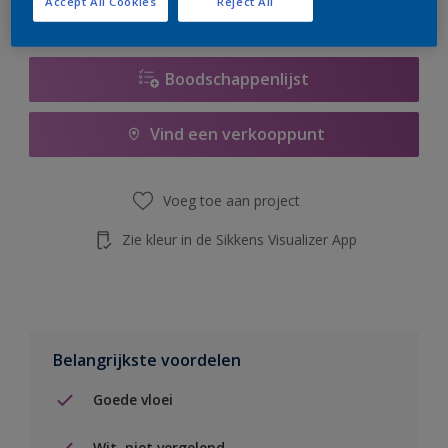
Accept All Cookies
Reject All
de knop hieronder.
Boodschappenlijst
Vind een verkooppunt
Voeg toe aan project
Zie kleur in de Sikkens Visualizer App
Belangrijkste voordelen
Goede vloei
Wit, niet vergelend