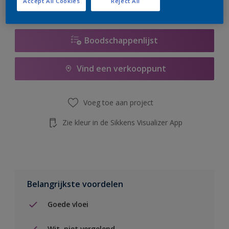
Accept All Cookies
Reject All
de knop hieronder.
Boodschappenlijst
Vind een verkooppunt
Voeg toe aan project
Zie kleur in de Sikkens Visualizer App
Belangrijkste voordelen
Goede vloei
Wit, niet vergelend