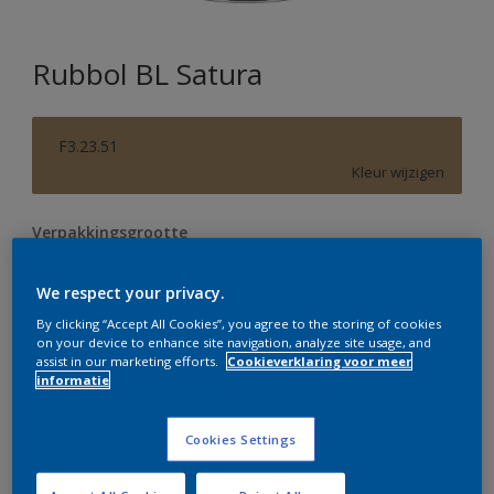
Rubbol BL Satura
F3.23.51
Kleur wijzigen
Verpakkingsgrootte
0,5 L
1 L
2,5 L
We respect your privacy.
By clicking “Accept All Cookies”, you agree to the storing of cookies
Aantal
Verfcalculator
on your device to enhance site navigation, analyze site usage, and
assist in our marketing efforts.
Cookieverklaring voor meer
Bereken
informatie
Cookies Settings
Op dit moment is het niet mogelijk dit product online
te bestellen. Bezoek je dichtstbijzijnde winkel of klik op