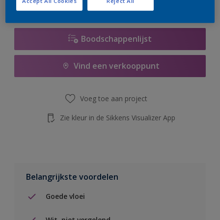
Accept All Cookies
Reject All
de knop hieronder.
Boodschappenlijst
Vind een verkooppunt
Voeg toe aan project
Zie kleur in de Sikkens Visualizer App
Belangrijkste voordelen
Goede vloei
Wit, niet vergelend