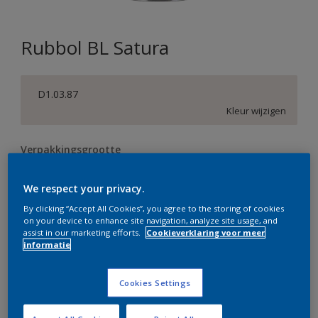
Rubbol BL Satura
D1.03.87
Kleur wijzigen
Verpakkingsgrootte
0,5 L
1 L
2,5 L
We respect your privacy.
By clicking “Accept All Cookies”, you agree to the storing of cookies
Aantal
Verfcalculator
on your device to enhance site navigation, analyze site usage, and
assist in our marketing efforts.
Cookieverklaring voor meer
Bereken
informatie
Cookies Settings
Op dit moment is het niet mogelijk dit product online
te bestellen. Bezoek je dichtstbijzijnde winkel of klik op