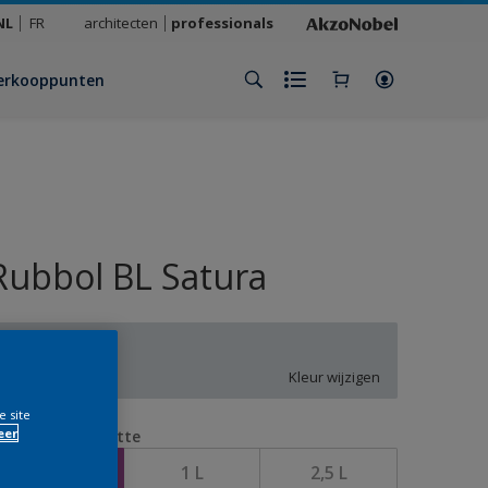
NL
FR
architecten
professionals
erkooppunten
Rubbol BL Satura
S9.03.81
Kleur wijzigen
e site
eer
erpakkingsgrootte
0,5 L
1 L
2,5 L