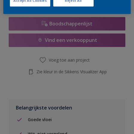
Accept All Cookies
Reject All
de knop hieronder.
Boodschappenlijst
Vind een verkooppunt
Voeg toe aan project
Zie kleur in de Sikkens Visualizer App
Belangrijkste voordelen
Goede vloei
Wit, niet vergelend