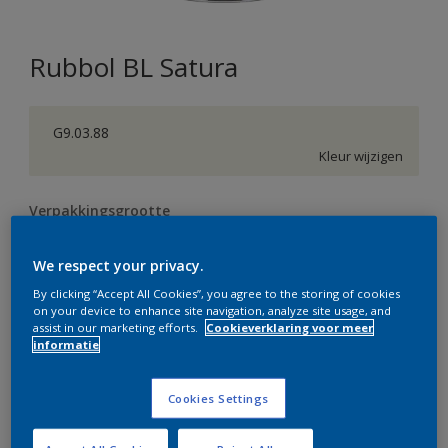
Rubbol BL Satura
G9.03.88
Kleur wijzigen
Verpakkingsgrootte
0,5 L
1 L
2,5 L
We respect your privacy.
By clicking “Accept All Cookies”, you agree to the storing of cookies
Aantal
Verfcalculator
on your device to enhance site navigation, analyze site usage, and
assist in our marketing efforts.
Cookieverklaring voor meer
Bereken
informatie
Cookies Settings
Op dit moment is het niet mogelijk dit product online
te bestellen. Bezoek je dichtstbijzijnde winkel of klik op