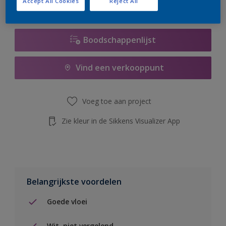
Accept All Cookies
Reject All
de knop hieronder.
Boodschappenlijst
Vind een verkooppunt
Voeg toe aan project
Zie kleur in de Sikkens Visualizer App
Belangrijkste voordelen
Goede vloei
Wit, niet vergelend