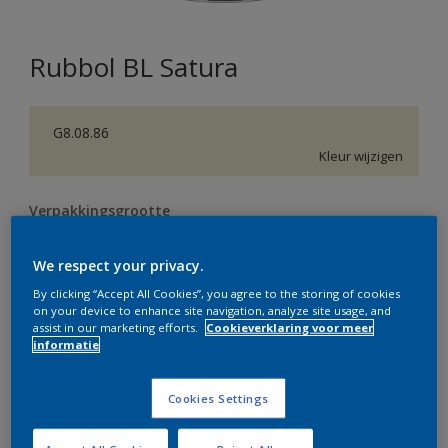
Rubbol BL Satura
G8.08.86
Kleur wijzigen
Verpakkingsgrootte
0,5 L
1 L
2,5 L
We respect your privacy.
By clicking “Accept All Cookies”, you agree to the storing of cookies
Aantal
Verfcalculator
on your device to enhance site navigation, analyze site usage, and
assist in our marketing efforts.
Cookieverklaring voor meer
Bereken
informatie
Cookies Settings
Op dit moment is het niet mogelijk dit product online
te bestellen. Bezoek je dichtstbijzijnde winkel of klik op