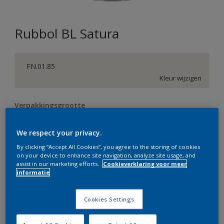
Rubbol BL Satura
FN.01.85
Kleur wijzigen
Verpakkingsgrootte
0,5 L
1 L
2,5 L
We respect your privacy.
By clicking “Accept All Cookies”, you agree to the storing of cookies
Aantal
Verfcalculator
on your device to enhance site navigation, analyze site usage, and
assist in our marketing efforts.
Cookieverklaring voor meer
Bereken
informatie
Cookies Settings
Op dit moment is het niet mogelijk dit product online
te bestellen. Bezoek je dichtstbijzijnde winkel of klik op