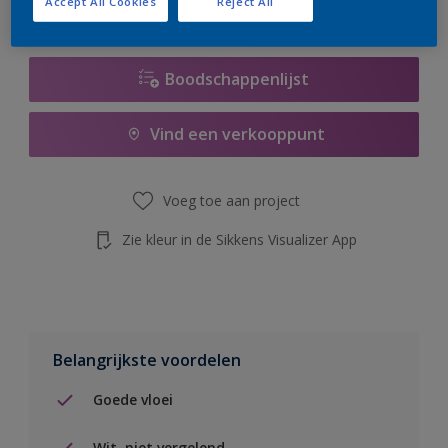
Accept All Cookies
Reject All
de knop hieronder.
Boodschappenlijst
Vind een verkooppunt
Voeg toe aan project
Zie kleur in de Sikkens Visualizer App
Belangrijkste voordelen
Goede vloei
Wit, niet vergelend