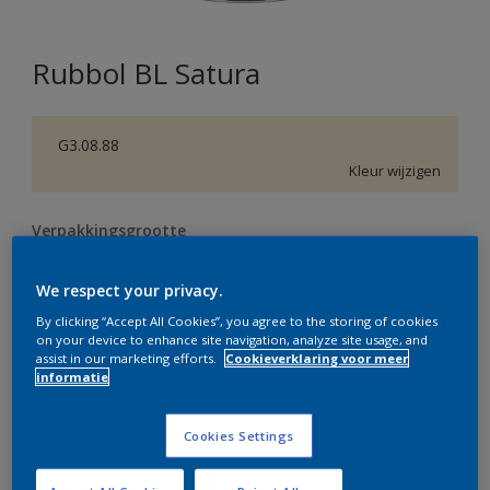
Rubbol BL Satura
G3.08.88
Kleur wijzigen
Verpakkingsgrootte
0,5 L
1 L
2,5 L
We respect your privacy.
By clicking “Accept All Cookies”, you agree to the storing of cookies
Aantal
Verfcalculator
on your device to enhance site navigation, analyze site usage, and
assist in our marketing efforts.
Cookieverklaring voor meer
Bereken
informatie
Cookies Settings
Op dit moment is het niet mogelijk dit product online
te bestellen. Bezoek je dichtstbijzijnde winkel of klik op