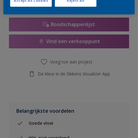
Accept All Cookies
Reject All
de knop hieronder.
Boodschappenlijst
Vind een verkooppunt
Voeg toe aan project
Zie kleur in de Sikkens Visualizer App
Belangrijkste voordelen
Goede vloei
Wit, niet vergelend