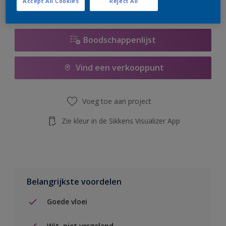
Accept All Cookies
Reject All
de knop hieronder.
Boodschappenlijst
Vind een verkooppunt
Voeg toe aan project
Zie kleur in de Sikkens Visualizer App
Belangrijkste voordelen
Goede vloei
Wit, niet vergelend