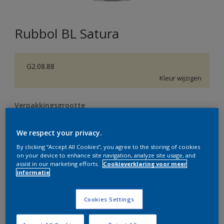
Rubbol BL Satura
G2.08.88
Kleur wijzigen
Verpakkingsgrootte
0,5 L
1 L
2,5 L
We respect your privacy.
By clicking “Accept All Cookies”, you agree to the storing of cookies
Aantal
Verfcalculator
on your device to enhance site navigation, analyze site usage, and
assist in our marketing efforts.
Cookieverklaring voor meer
Bereken
informatie
Cookies Settings
Op dit moment is het niet mogelijk dit product online
te bestellen. Bezoek je dichtstbijzijnde winkel of klik op