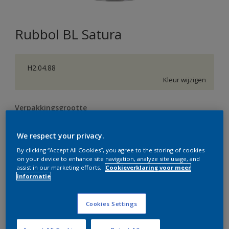
Rubbol BL Satura
H2.04.88
Kleur wijzigen
Verpakkingsgrootte
0,5 L
1 L
2,5 L
We respect your privacy.
By clicking “Accept All Cookies”, you agree to the storing of cookies
Aantal
Verfcalculator
on your device to enhance site navigation, analyze site usage, and
assist in our marketing efforts.
Cookieverklaring voor meer
Bereken
informatie
Cookies Settings
Op dit moment is het niet mogelijk dit product online
te bestellen. Bezoek je dichtstbijzijnde winkel of klik op