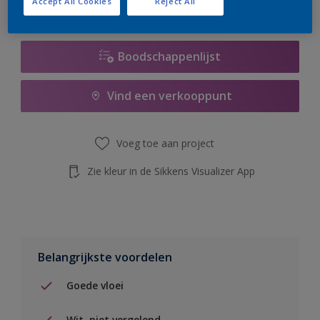
Accept All Cookies
Reject All
de knop hieronder.
Boodschappenlijst
Vind een verkooppunt
Voeg toe aan project
Zie kleur in de Sikkens Visualizer App
Belangrijkste voordelen
Goede vloei
Wit, niet vergelend