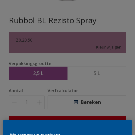
Rubbol BL Rezisto Spray
Z0.20.50
Kleur wijzigen
Verpakkingsgrootte
2,5 L
5 L
Aantal
Verfcalculator
Bereken
Op dit moment is het niet mogelijk dit product online
te bestellen. Bezoek je dichtstbijzijnde winkel of klik op
We respect your privacy.