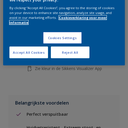
de knop hieronder.
By clicking “Accept All Cookies”, you agree to the storing of cookies
on your device to enhance site navigation, analyze site usage, and
assist in our marketing efforts.
Cookieverklaring voor meer
Boodschappenlijst
informatie
Vind een verkooppunt
Cookies Settings
Accept All Cookies
Reject All
Voeg toe aan project
Zie kleur in de Sikkens Visualizer App
Belangrijkste voordelen
Perfect verspuitbaar
Huidvetresistent - Extreem stoot- en