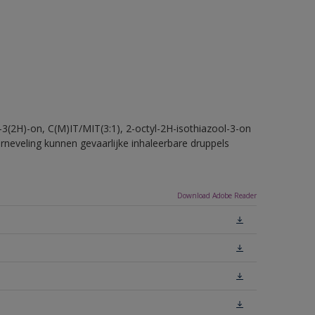
-3(2H)-on, C(M)IT/MIT(3:1), 2-octyl-2H-isothiazool-3-on
erneveling kunnen gevaarlijke inhaleerbare druppels
Download Adobe Reader