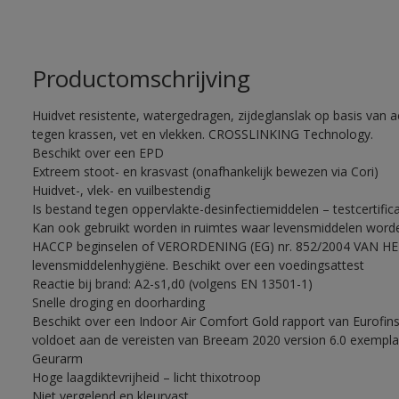
Productomschrijving
Huidvet resistente, watergedragen, zijdeglanslak op basis van a
tegen krassen, vet en vlekken. CROSSLINKING Technology.
Beschikt over een EPD
Extreem stoot- en krasvast (onafhankelijk bewezen via Cori)
Huidvet-, vlek- en vuilbestendig
Is bestand tegen oppervlakte-desinfectiemiddelen – testcertif
Kan ook gebruikt worden in ruimtes waar levensmiddelen word
HACCP beginselen of VERORDENING (EG) nr. 852/2004 VAN 
levensmiddelenhygiëne. Beschikt over een voedingsattest
Reactie bij brand: A2-s1,d0 (volgens EN 13501-1)
Snelle droging en doorharding
Beschikt over een Indoor Air Comfort Gold rapport van Eurofin
voldoet aan de vereisten van Breeam 2020 version 6.0 exemplar
Geurarm
Hoge laagdiktevrijheid – licht thixotroop
Niet vergelend en kleurvast