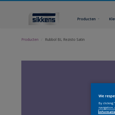
Producten
Kl
Producten
Rubbol BL Rezisto Satin
We respe
By clicking
navigation, 
informati