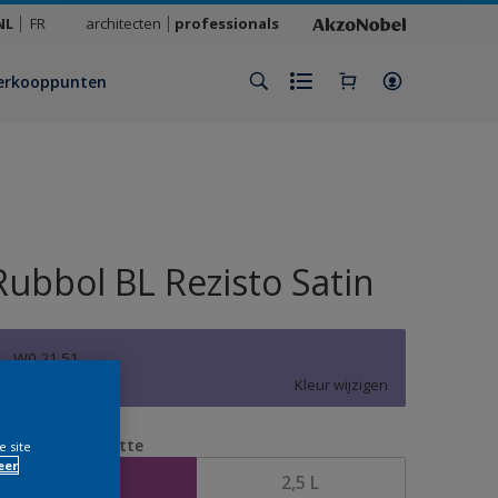
NL
FR
architecten
professionals
erkooppunten
Rubbol BL Rezisto Satin
W0.21.51
Kleur wijzigen
erpakkingsgrootte
e site
eer
1 L
2,5 L