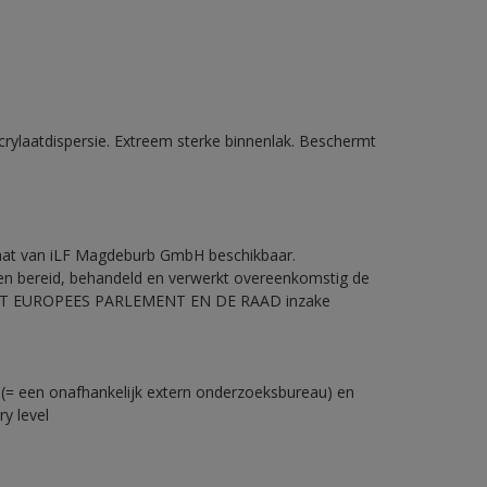
crylaatdispersie. Extreem sterke binnenlak. Beschermt
icaat van iLF Magdeburb GmbH beschikbaar.
en bereid, behandeld en verwerkt overeenkomstig de
HET EUROPEES PARLEMENT EN DE RAAD inzake
s(= een onafhankelijk extern onderzoeksbureau) en
y level