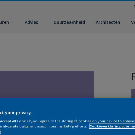
euren
Advies
Duurzaamheid
Architecten
V
ct your privacy.
V
 “Accept All Cookies”, you agree to the storing of cookies on your device to enhanc
analyze site usage, and assist in our marketing efforts.
Cookieverklaring voor m
e