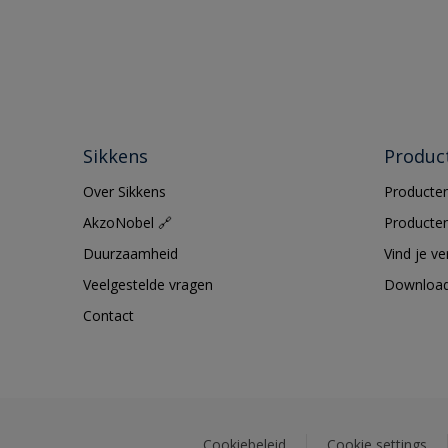
Sikkens
Produc
Over Sikkens
Producten
AkzoNobel 🔗
Producten
Duurzaamheid
Vind je v
Veelgestelde vragen
Downloa
Contact
Cookiebeleid
Cookie settings