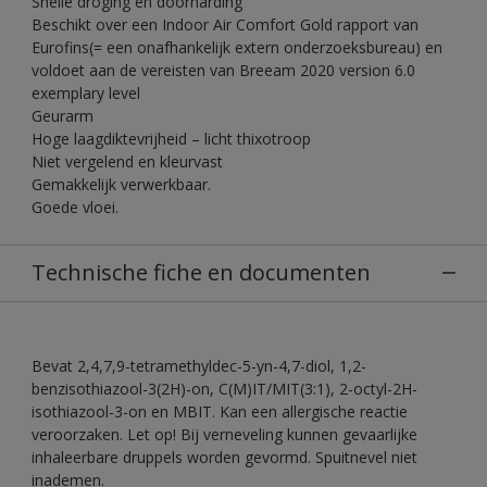
Snelle droging en doorharding
Beschikt over een Indoor Air Comfort Gold rapport van
Eurofins(= een onafhankelijk extern onderzoeksbureau) en
voldoet aan de vereisten van Breeam 2020 version 6.0
exemplary level
Geurarm
Hoge laagdiktevrijheid – licht thixotroop
Niet vergelend en kleurvast
Gemakkelijk verwerkbaar.
Goede vloei.
Technische fiche en documenten
Bevat 2,4,7,9-tetramethyldec-5-yn-4,7-diol, 1,2-
benzisothiazool-3(2H)-on, C(M)IT/MIT(3:1), 2-octyl-2H-
isothiazool-3-on en MBIT. Kan een allergische reactie
veroorzaken. Let op! Bij verneveling kunnen gevaarlijke
inhaleerbare druppels worden gevormd. Spuitnevel niet
inademen.