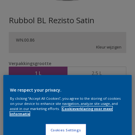
Rubbol BL Rezisto Satin
WN.00.86
Kleur wijzigen
Verpakkingsgrootte
1 L
2,5 L
We respect your privacy.
Aantal
Verfcalculator
By clicking “Accept All Cookies”, you agree to the storing of cookies
Bereken
on your device to enhance site navigation, analyze site usage, and
assist in our marketing efforts.
Cookieverklaring voor meer
informatie
Op dit moment is het niet mogelijk dit product online
Cookies Settings
te bestellen. Bezoek je dichtstbijzijnde winkel of klik op