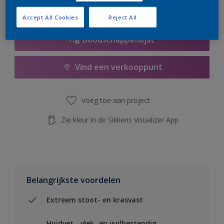
de knop hieronder.
Accept All Cookies
Reject All
Boodschappenlijst
Vind een verkooppunt
Voeg toe aan project
Zie kleur in de Sikkens Visualizer App
Belangrijkste voordelen
Extreem stoot- en krasvast
Huidvet-, vlek- en vuilbestendig –