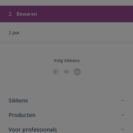
2.
Bewaren
2 jaar
Volg Sikkens
Sikkens
Over Sikkens
Producten
AkzoNobel 🔗
Producten voor binnen
Voor professionals
Duurzaamheid