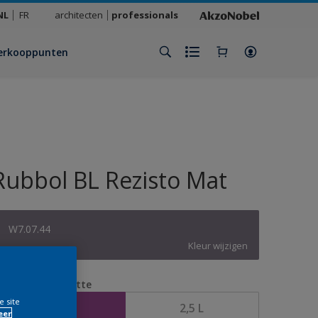
NL
FR
architecten
professionals
erkooppunten
Rubbol BL Rezisto Mat
W7.07.44
Kleur wijzigen
erpakkingsgrootte
e site
1 L
2,5 L
eer