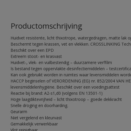
Productomschrijving
Huidvet resistente, licht thixotrope, watergedragen, matte lak o
Beschermt tegen krassen, vet en vlekken. CROSSLINKING Tech
Beschikt over een EPD
Extreem stoot- en krasvast
Huidvet-, vlek- en vuilbestendig – duurzamere verffilm
Is bestand tegen oppervlakte-desinfectiemiddelen – testcertif
Kan ook gebruikt worden in ruimtes waar levensmiddelen word
HACCP beginselen of VERORDENING (EG) nr. 852/2004 VAN 
levensmiddelenhygiëne. Beschikt over een voedingsattest
Reactie bij brand: A2-s1,d0 (volgens EN 13501-1)
Hoge laagdiktevrijheid – licht thixotroop – goede dekkracht
Snelle droging en doorharding.
Geurarm
Niet vergelend en kleurvast
Gemakkelijk verwerkbaar
Vlot reinigbaar