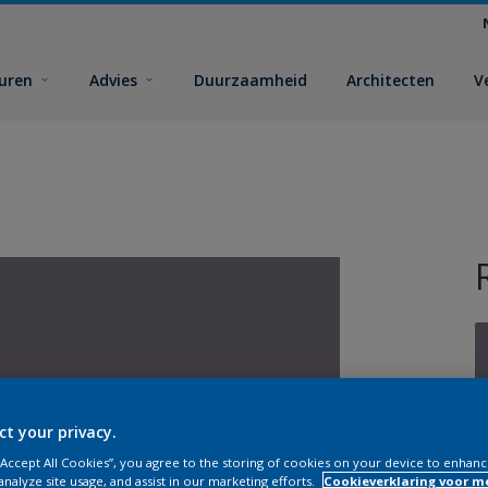
euren
Advies
Duurzaamheid
Architecten
V
ct your privacy.
V
 “Accept All Cookies”, you agree to the storing of cookies on your device to enhanc
analyze site usage, and assist in our marketing efforts.
Cookieverklaring voor m