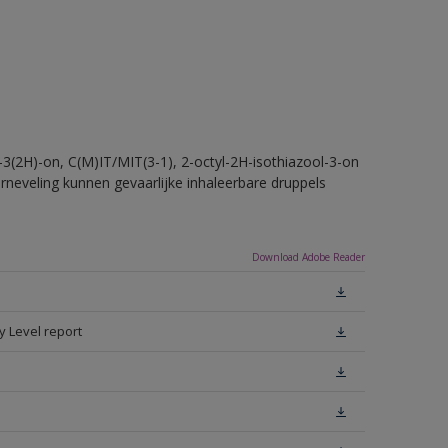
-3(2H)-on, C(M)IT/MIT(3-1), 2-octyl-2H-isothiazool-3-on
erneveling kunnen gevaarlijke inhaleerbare druppels
Download Adobe Reader
y Level report