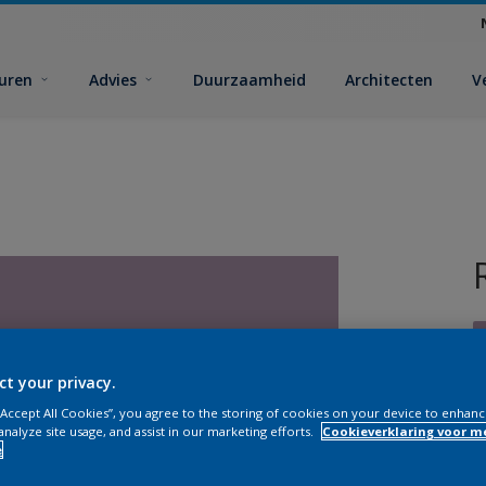
euren
Advies
Duurzaamheid
Architecten
V
ct your privacy.
 “Accept All Cookies”, you agree to the storing of cookies on your device to enhanc
analyze site usage, and assist in our marketing efforts.
Cookieverklaring voor m
V
e