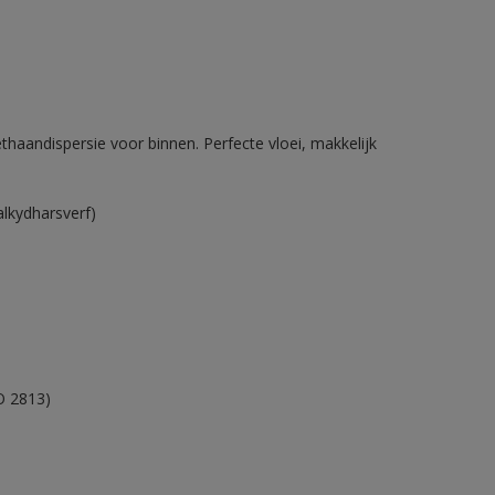
haandispersie voor binnen. Perfecte vloei, makkelijk
alkydharsverf)
O 2813)