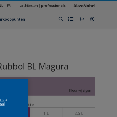
NL
FR
architecten
professionals
erkooppunten
Rubbol BL Magura
X5.11.59
Kleur wijzigen
e site
eer
erpakkingsgrootte
0,5 L
1 L
2,5 L