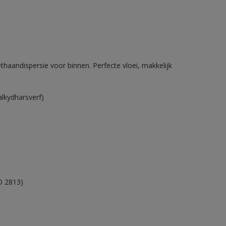
haandispersie voor binnen. Perfecte vloei, makkelijk
alkydharsverf)
O 2813)