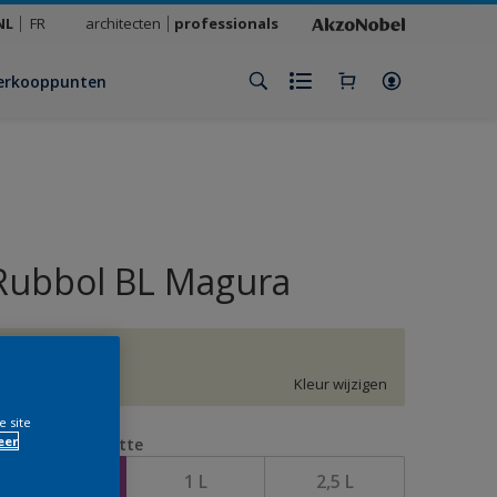
NL
FR
architecten
professionals
erkooppunten
Rubbol BL Magura
H4.06.85
Kleur wijzigen
e site
eer
erpakkingsgrootte
0,5 L
1 L
2,5 L