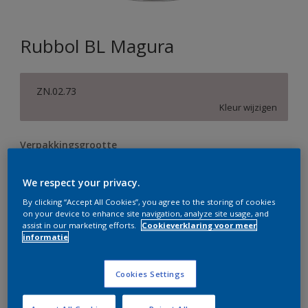
Rubbol BL Magura
ZN.02.73
Kleur wijzigen
Verpakkingsgrootte
0,5 L
1 L
2,5 L
We respect your privacy.
By clicking “Accept All Cookies”, you agree to the storing of cookies
Aantal
Verfcalculator
on your device to enhance site navigation, analyze site usage, and
assist in our marketing efforts.
Cookieverklaring voor meer
Bereken
informatie
Cookies Settings
Op dit moment is het niet mogelijk dit product online
te bestellen. Bezoek je dichtstbijzijnde winkel of klik op