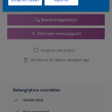
Accept All Cookies
Reject All
de knop hieronder.
Boodschappenlijst
Vind een verkooppunt
Voeg toe aan project
Zie kleur in de Sikkens Visualizer App
Belangrijkste voordelen
Goede vloei
Niet vergelend