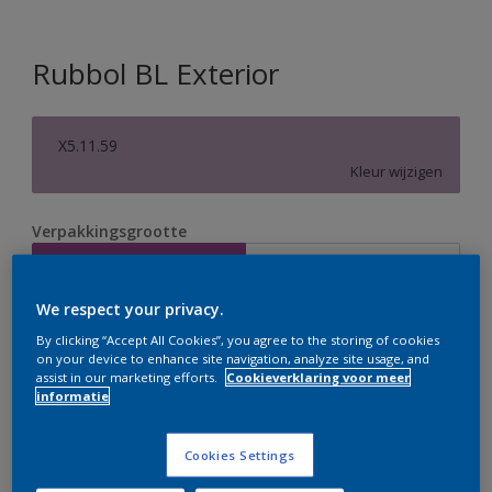
Rubbol BL Exterior
X5.11.59
Kleur wijzigen
Verpakkingsgrootte
1 L
2,5 L
We respect your privacy.
Aantal
By clicking “Accept All Cookies”, you agree to the storing of cookies
on your device to enhance site navigation, analyze site usage, and
assist in our marketing efforts.
Cookieverklaring voor meer
informatie
Op dit moment is het niet mogelijk dit product online
Cookies Settings
te bestellen. Bezoek je dichtstbijzijnde winkel of klik op