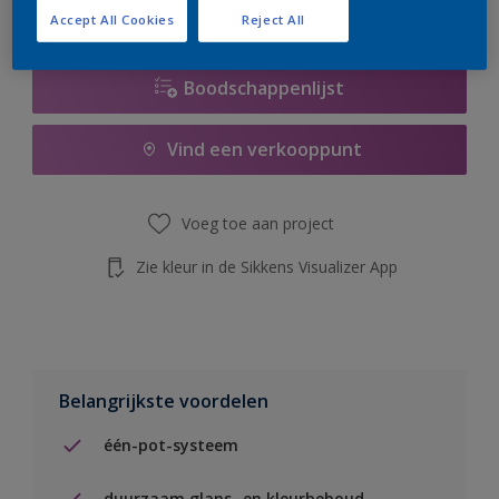
de knop hieronder.
Accept All Cookies
Reject All
Boodschappenlijst
Vind een verkooppunt
Voeg toe aan project
Zie kleur in de Sikkens Visualizer App
Belangrijkste voordelen
één-pot-systeem
duurzaam glans- en kleurbehoud