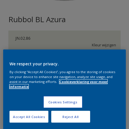
Rubbol BL Azura
JN.02.86
Kleur wijzigen
Verpakkingsgrootte
We respect your privacy.
1 L
2,5 L
By clicking “Accept All Cookies”, you agree to the storing of cookies
on your device to enhance site navigation, analyze site usage, and
assist in our marketing efforts.
Cookieverklaring voor meer
Aantal
Verfcalculator
informatie
Bereken
Cookies Settings
Accept All Cookies
Reject All
Op dit moment is het niet mogelijk dit product online
te bestellen. Bezoek je dichtstbijzijnde winkel of klik op