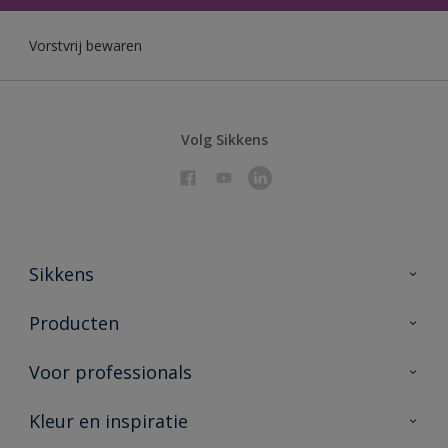
Vorstvrij bewaren
Volg Sikkens
Sikkens
Over Sikkens
Producten
AkzoNobel 🔗
Producten voor binnen
Voor professionals
Duurzaamheid
Producten voor buiten
Veelgestelde vragen
Sikkens Partners 🔗
Kleur en inspiratie
Vind je verkooppunt
Contact
Advies & service