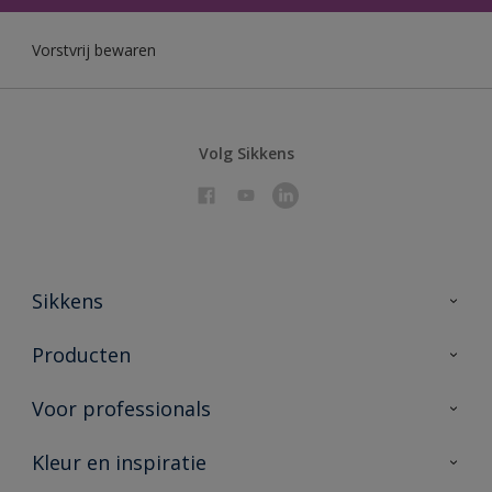
Vorstvrij bewaren
Volg Sikkens
Sikkens
Over Sikkens
Producten
AkzoNobel 🔗
Producten voor binnen
Voor professionals
Duurzaamheid
Producten voor buiten
Veelgestelde vragen
Sikkens Partners 🔗
Kleur en inspiratie
Vind je verkooppunt
Contact
Advies & service