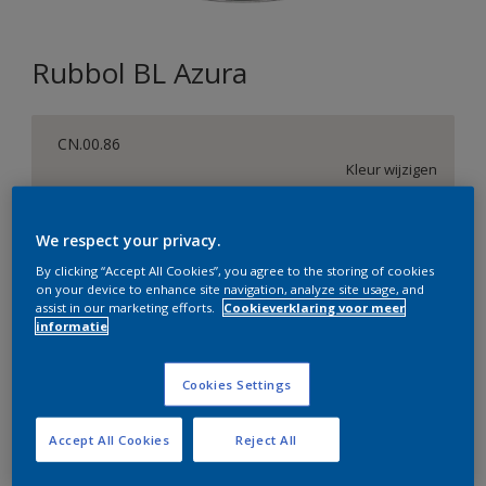
Rubbol BL Azura
CN.00.86
Kleur wijzigen
Verpakkingsgrootte
We respect your privacy.
1 L
2,5 L
By clicking “Accept All Cookies”, you agree to the storing of cookies
on your device to enhance site navigation, analyze site usage, and
assist in our marketing efforts.
Cookieverklaring voor meer
Aantal
Verfcalculator
informatie
Bereken
Cookies Settings
Accept All Cookies
Reject All
Op dit moment is het niet mogelijk dit product online
te bestellen. Bezoek je dichtstbijzijnde winkel of klik op