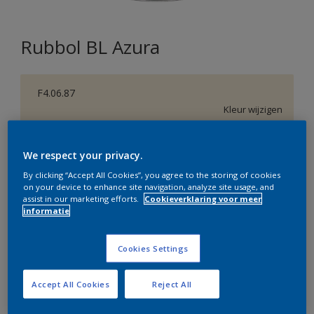
Rubbol BL Azura
F4.06.87
Kleur wijzigen
Verpakkingsgrootte
We respect your privacy.
1 L
2,5 L
By clicking “Accept All Cookies”, you agree to the storing of cookies
on your device to enhance site navigation, analyze site usage, and
assist in our marketing efforts.
Cookieverklaring voor meer
Aantal
Verfcalculator
informatie
Bereken
Cookies Settings
Accept All Cookies
Reject All
Op dit moment is het niet mogelijk dit product online
te bestellen. Bezoek je dichtstbijzijnde winkel of klik op