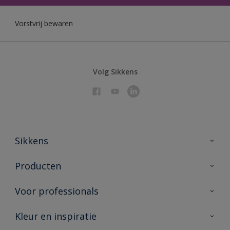
Vorstvrij bewaren
Volg Sikkens
Sikkens
Over Sikkens
Producten
AkzoNobel 🔗
Producten voor binnen
Voor professionals
Duurzaamheid
Producten voor buiten
Veelgestelde vragen
Sikkens Partners 🔗
Kleur en inspiratie
Vind je verkooppunt
Contact
Advies & service