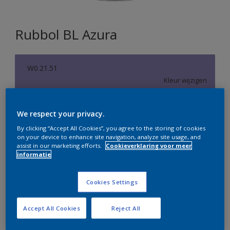
Rubbol BL Azura
W0.21.51
Kleur wijzigen
Verpakkingsgrootte
We respect your privacy.
1 L
2,5 L
By clicking “Accept All Cookies”, you agree to the storing of cookies
on your device to enhance site navigation, analyze site usage, and
assist in our marketing efforts.
Cookieverklaring voor meer
Aantal
Verfcalculator
informatie
Bereken
Cookies Settings
Accept All Cookies
Reject All
Op dit moment is het niet mogelijk dit product online
te bestellen. Bezoek je dichtstbijzijnde winkel of klik op