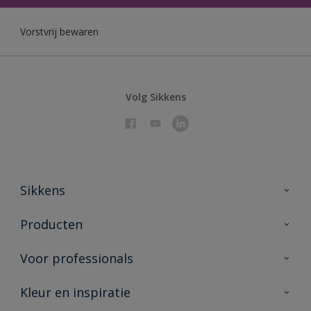
Vorstvrij bewaren
Volg Sikkens
Sikkens
Over Sikkens
Producten
AkzoNobel 🔗
Producten voor binnen
Voor professionals
Duurzaamheid
Producten voor buiten
Veelgestelde vragen
Sikkens Partners 🔗
Kleur en inspiratie
Vind je verkooppunt
Contact
Advies & service