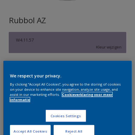
Rubbol AZ
W4.11.57
Kleur wijzigen
Verpakkingsgrootte
1 L
2,5 L
We respect your privacy.
By clicking “Accept All Cookies”, you agree to the storing of cookies
on your device to enhance site navigation, analyze site usage, and
Aantal
Verfcalculator
assist in our marketing efforts.
Cookieverklaring voor meer
informatie
Bereken
Cookies Settings
Op dit moment is het niet mogelijk dit product online
te bestellen. Bezoek je dichtstbijzijnde winkel of klik op
Accept All Cookies
Reject All