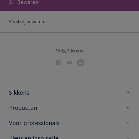
2.
Bewaren
Vorstvrij bewaren
Volg Sikkens
Sikkens
Over Sikkens
Producten
AkzoNobel 🔗
Producten voor binnen
Voor professionals
Duurzaamheid
Producten voor buiten
Veelgestelde vragen
Sikkens Partners 🔗
Kleur en inspiratie