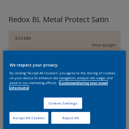
Redox BL Metal Protect Satin
E3.04.86
Kleur wijzigen
Verpakkingsgrootte
We respect your privacy.
1 L
2,5 L
By clicking “Accept All Cookies”, you agree to the storing of cookies
on your device to enhance site navigation, analyze site usage, and
assist in our marketing efforts.
Cookieverklaring voor meer
Aantal
Verfcalculator
informatie
Bereken
Cookies Settings
Accept All Cookies
Reject All
Op dit moment is het niet mogelijk dit product online
te bestellen. Bezoek je dichtstbijzijnde winkel of klik op