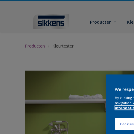
Producten
Kl
Producten
Kleurtester
We respe
By clicking
navigation, 
informati
Cookies