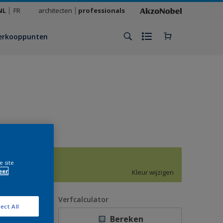
NL
FR
architecten
professionals
erkooppunten
H7.34.75
e site
eer
Kleur wijzigen
antal
Verfcalculator
ect All
Bereken