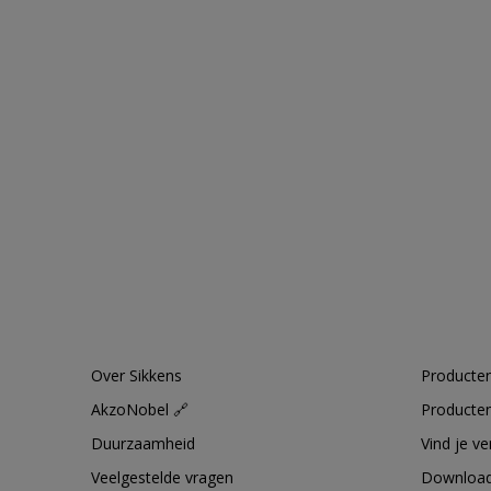
Over Sikkens
Producten
AkzoNobel 🔗
Producten
Duurzaamheid
Vind je v
Veelgestelde vragen
Downloa