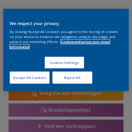
We respect your privacy.
By clicking “Accept All Cookies”, you agree to the storing of cookies
on your device to enhance site navigation, analyze site usage, and
AN.01.86
assist in our marketing efforts.
Cookieverklaring voor meer
Kleur wijzigen
informatie
Aantal
Verfcalculator
Cookies Settings
Bereken
Accept All Cookies
Reject All
Voeg toe aan winkelwagen
Boodschappenlijst
Vind een verkooppunt