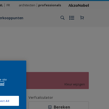
NL
FR
architecten
professionals
erkooppunten
A5.26.48
e site
eer
Kleur wijzigen
antal
Verfcalculator
ect All
Bereken