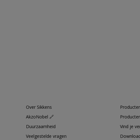
Over Sikkens
Producten
AkzoNobel 🔗
Producten
Duurzaamheid
Vind je v
Veelgestelde vragen
Downloa