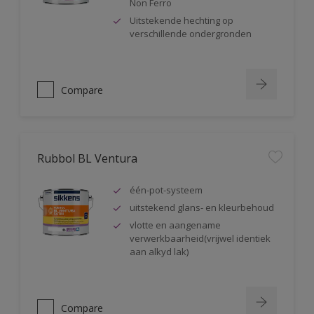
Non Ferro
Uitstekende hechting op
verschillende ondergronden
Compare
Rubbol BL Ventura
één-pot-systeem
uitstekend glans- en kleurbehoud
vlotte en aangename
verwerkbaarheid(vrijwel identiek
aan alkyd lak)
Compare