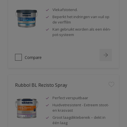
Vlekafstotend.
Beperkt het indringen van vuil op
de verffilm
Kan gebruikt worden als een één-
pot-systeem
Compare
Rubbol BL Rezisto Spray
Perfect verspuitbaar
Huidvetresistent - Extreem stoot-
en krasvast
Groot laagdiktebereik – dekt in
één laag