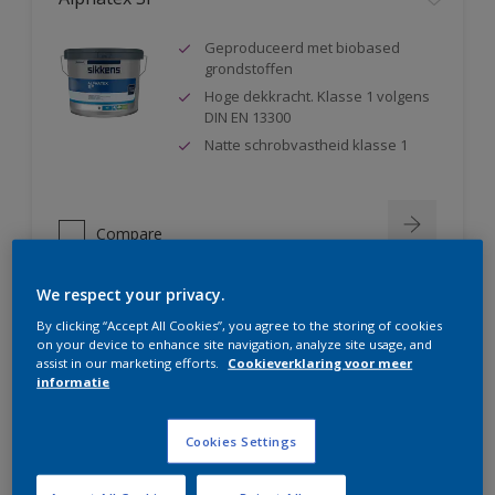
Geproduceerd met biobased
grondstoffen
Hoge dekkracht. Klasse 1 volgens
DIN EN 13300
Natte schrobvastheid klasse 1
Compare
We respect your privacy.
By clicking “Accept All Cookies”, you agree to the storing of cookies
Rubbol BL Rezisto Satin
on your device to enhance site navigation, analyze site usage, and
assist in our marketing efforts.
Cookieverklaring voor meer
informatie
Extreem stoot- en krasvast
Huidvet-, vlek- en vuilbestendig –
duurzamere verffilm
Cookies Settings
Hoge laagdiktevrijheid – licht
thixotroop – goede dekkracht