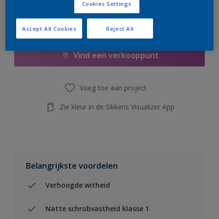
Cookies Settings
Boodschappenlijst
Accept All Cookies
Reject All
Vind een verkooppunt
Voeg toe aan project
Zie kleur in de Sikkens Visualizer App
Belangrijkste voordelen
Verhoogde witheid
Natte schrobvastheid klasse 1