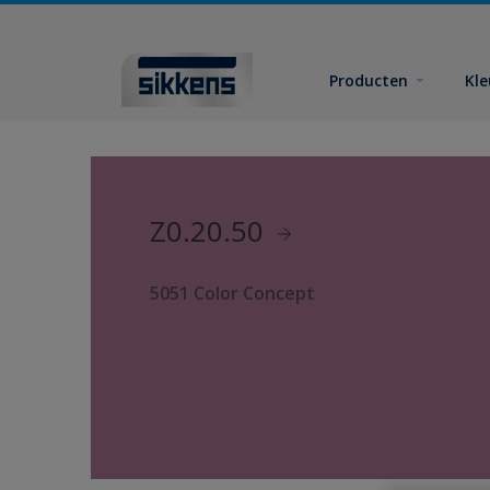
Producten
Kl
Z0.20.50
5051 Color Concept