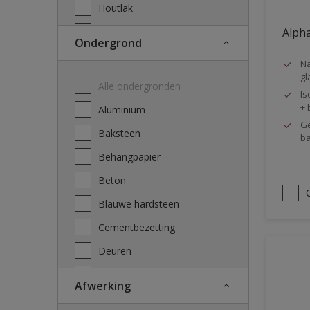
Houtlak
Hydrofobering
Alpha
Ondergrond
Kleurloze bescherming
Na
gl
Metaalbescherming
Alle ondergronden
Is
Non-ferro & PVC lak
+ 
Aluminium
Ge
Plafondverf
Baksteen
ba
Primer
Behangpapier
Reinigingsmiddel ontvetter
Beton
Transparante beits
Blauwe hardsteen
Vernis
Cementbezetting
Vlekkencoating
Deuren
Deuromlijstingen
Afwerking
Ferrometaal