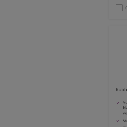
Ultra mat
Verffilm bacterie bestendig
Voedingsattest of
gelijkwaardig beschikbaar
Waterdampdoorlatend
Zeer goed ademend
Één-pot-systeem
Rubb
Vo
bl
wo
Go