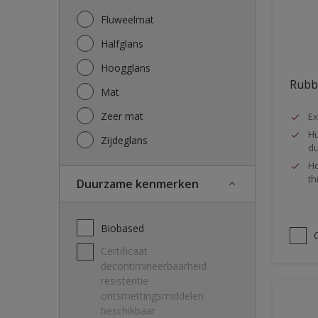
Former paintings- adherent
Fluweelmat
Gegalvaniseerd staal
Halfglans
Gevel
Hoogglans
Rubbo
Gipskartonplaat, Gyproc
Mat
Glasvezelbekleding
Zeer mat
Ex
Hout
Hu
Zijdeglans
du
Iron
Ho
th
Koper
Duurzame kenmerken
Kunststoffen
Biobased
MDF
Certificaat
Metaal
decontimineerbaarheid
Metal Doors or Frames
resistentie
ontsmettingsmiddelen
Muren
beschikbaar