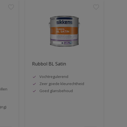
Rubbol BL Satin
Vochtregulerend
Zeer goede kleurechtheid
illen
Goed glansbehoud
ing)