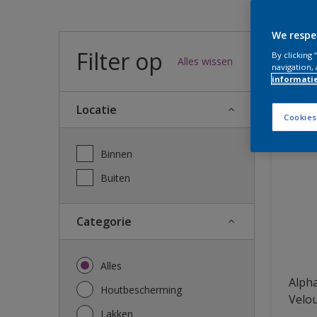
Wel
We respe
Filter op
By clicking
Alles wissen
navigation, 
informati
39
We heb
Locatie
Cookies
Binnen
Buiten
Categorie
Alles
Alpha
Houtbescherming
Velo
Lakken