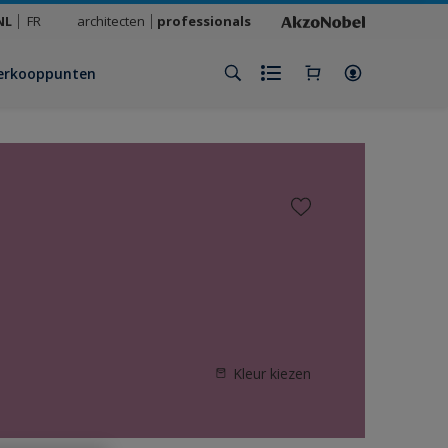
NL
FR
architecten
professionals
erkooppunten
Kleur kiezen