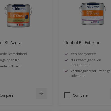
ol BL Azura
Rubbol BL Exterior
ede lichtechtheid
één-pot-systeem
nge open tijd
duurzaam glans- en
kleurbehoud
ede vulkracht
vochtregulerend – zeer g
ademend
Compare
Compare