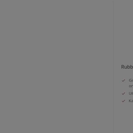
1
Niet onderhevig aan
opglanzen
Niet onderhevig aan
vergeling
Ontvetter en reiniger
PU verstevigd
Reactie bij brand
Rubb
SF (Solvent Free)
Go
Siloxane Technology
o
Ui
Snelle droging
Ka
Solventvrij
Uitstekende bescherming
Uitstekende dekking