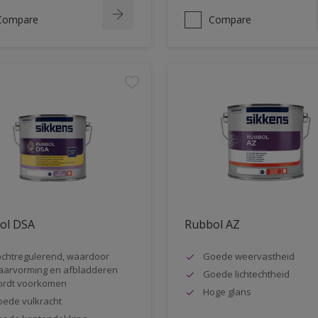
Compare
Compare
ol DSA
Rubbol AZ
chtregulerend, waardoor
Goede weervastheid
aarvorming en afbladderen
Goede lichtechtheid
rdt voorkomen
Hoge glans
ede vulkracht