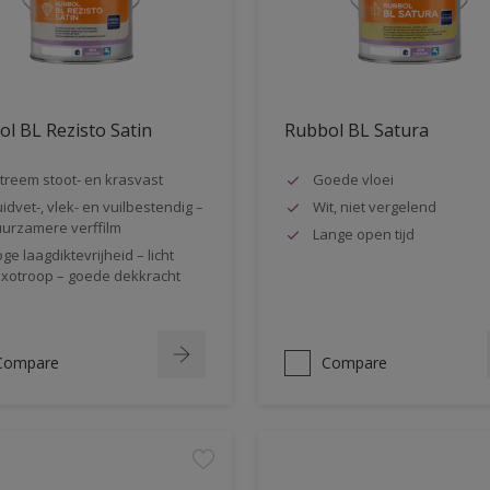
l BL Rezisto Satin
Rubbol BL Satura
treem stoot- en krasvast
Goede vloei
idvet-, vlek- en vuilbestendig –
Wit, niet vergelend
urzamere verffilm
Lange open tijd
ge laagdiktevrijheid – licht
ixotroop – goede dekkracht
Compare
Compare