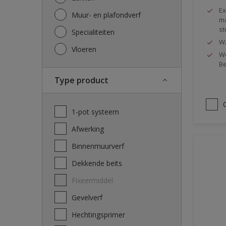
Ex
Muur- en plafondverf
ma
st
Specialiteiten
Wa
Vloeren
We
Be
Type product
1-pot systeem
Afwerking
Binnenmuurverf
Dekkende beits
Fixeermiddel
Gevelverf
Hechtingsprimer