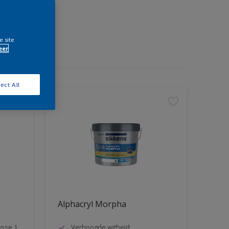
e site
eer
ect All
Alphacryl Morpha
asse 1
Verhoogde witheid