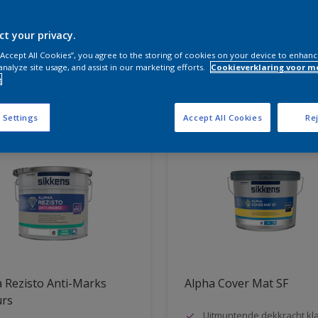
ke producten hebt u nodig?
ct your privacy.
 “Accept All Cookies”, you agree to the storing of cookies on your device to enhanc
analyze site usage, and assist in our marketing efforts.
Cookieverklaring voor m
e
ben resultaten voor u
 Settings
Accept All Cookies
Rej
 Rezisto Anti-Marks
Alpha Cover Mat SF
urs
Uitmuntende dekkracht kl