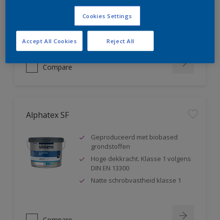
blokkeert weekmakers
Cookies Settings
Geschikt voor sanitaire ruimtes ,
badkamers,...
Accept All Cookies
Reject All
Compare
Alphatex SF
Geproduceerd met biobased
grondstoffen
Hoge dekkracht. Klasse 1 volgens
DIN EN 13300
Natte schrobvastheid klasse 1
Compare