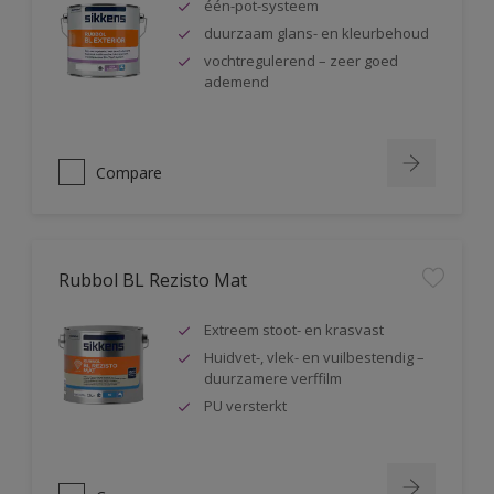
één-pot-systeem
duurzaam glans- en kleurbehoud
vochtregulerend – zeer goed
ademend
Compare
Rubbol BL Rezisto Mat
Extreem stoot- en krasvast
Huidvet-, vlek- en vuilbestendig –
duurzamere verffilm
PU versterkt