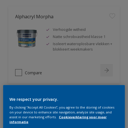
Alphacryl Morpha
Verhoogde witheid
Natte schrobvastheid klasse 1
Isoleert wateroplosbare vlekken +
blokkeert weekmakers
Compare
We respect your privacy.
Alphacryl Perlino
By clicking “Accept All Cookies”, you agree to the storing of cookies
on your device to enhance site navigation, analyze site usage, and
Natte schrobvastheid klasse 1 +
assist in our marketing efforts.
Cookieverklaring voor meer
glanst niet op
informatie
Isoleert wateroplosbare vlekken +