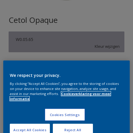
Cetol Opaque
W0.05.65
Kleur wijzigen
Verpakkingsgrootte
1 L
2,5 L
We respect your privacy.
By clicking “Accept All Cookies”, you agree to the storing of cookies
Aantal
Verfcalculator
on your device to enhance site navigation, analyze site usage, and
assist in our marketing efforts.
Cookieverklaring voor meer
informatie
Bereken
Cookies Settings
Op dit moment is het niet mogelijk dit product online
te bestellen. Bezoek je dichtstbijzijnde winkel of klik op
Accept All Cookies
Reject All