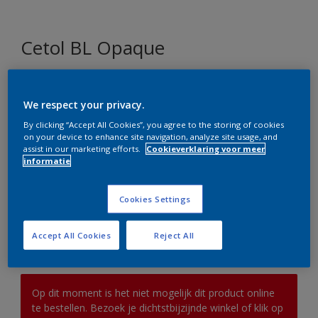
Cetol BL Opaque
Z3.04.68
We respect your privacy.
Kleur wijzigen
By clicking “Accept All Cookies”, you agree to the storing of cookies
on your device to enhance site navigation, analyze site usage, and
Verpakkingsgrootte
assist in our marketing efforts.
Cookieverklaring voor meer
informatie
1 L
2,5 L
Cookies Settings
Aantal
Verfcalculator
Accept All Cookies
Reject All
Bereken
Op dit moment is het niet mogelijk dit product online
te bestellen. Bezoek je dichtstbijzijnde winkel of klik op