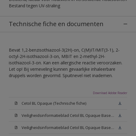
Bestand tegen UV-straling
Technische fiche en documenten
Bevat 1,2-benzisothiazool-3(2H)-on, C(M)IT/MIT(3-1), 2-
octyl-2H-isothiazool-3-on, MBIT en 2-methyl-2H-
isothiazool-3-on. Kan een allergische reactie veroorzaken.
Let op! Bij verneveling kunnen gevaarlijke inhaleerbare
druppels worden gevormd. Spuitnevel niet inademen.
Download Adobe Reader
Cetol BL Opaque (Technische fiche)
Veiligheidsinformatieblad Cetol BL Opaque Base W05 (SDS)
Veiligheidsinformatieblad Cetol BL Opaque Base N00 (SDS)