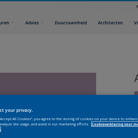
euren
Advies
Duurzaamheid
Architecten
V
ct your privacy.
 “Accept All Cookies”, you agree to the storing of cookies on your device to enhanc
V
analyze site usage, and assist in our marketing efforts.
Cookieverklaring voor m
e