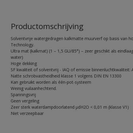
Productomschrijving
Solventvrije watergedragen kalkmatte muurverf op basis van ho
Technology.
Ultra mat (kalkmat) (1 – 1,5 GU/85°) – zeer geschikt als eindla
water)
Hoge dekking
SF kwaliteit of solventvrij - IAQ of emissie binnenluchtkwaliteit
Natte schrobvastheidheid klasse 1 volgens DIN EN 13300
Kan gebruikt worden als één-pot-systeem
Weinig vuilaanhechtend.
Spanningsvrij
Geen vergeling
Zeer sterk waterdampdoorlatend µdH2O < 0,01 m (klasse V1)
Niet verzeepbaar