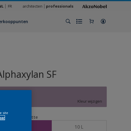
NL
FR
architecten
professionals
erkooppunten
Alphaxylan SF
X5.11.59
Kleur wijzigen
e site
erpakkingsgrootte
eer
5 L
10 L