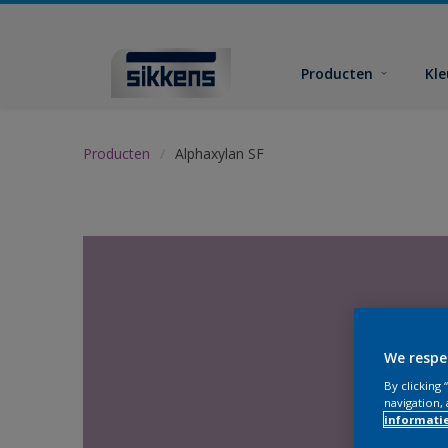
Producten
Kl
Producten
Alphaxylan SF
We respe
By clicking
navigation, 
informati