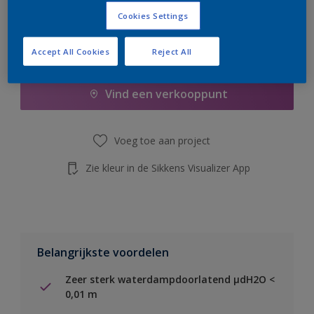
de knop hieronder.
Cookies Settings
Accept All Cookies
Reject All
Boodschappenlijst
Vind een verkooppunt
Voeg toe aan project
Zie kleur in de Sikkens Visualizer App
Belangrijkste voordelen
Zeer sterk waterdampdoorlatend µdH2O <
0,01 m