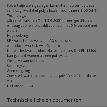
Solventvrije watergedragen kalkmatte muurverf op basis
van hoog kwalitatief poly-siloxaan voor binnen. SILOXANE
Technology.
Ultra mat (kalkmat) (1 – 1,5 GU/85°) – zeer geschikt als
eindlaag voor plafonds (bij voorkeur min. 5 % verdund met
water)
Hoge dekking
SF kwaliteit of solventvrij - IAQ of emissie
binnenluchtkwaliteit: A+ - Geurarm
Natte schrobvastheidheid klasse 1 volgens DIN EN 13300
Kan gebruikt worden als één-pot-systeem
Weinig vuilaanhechtend.
Spanningsvrij
Geen vergeling
Zeer sterk waterdampdoorlatend µdH2O < 0,01 m (klasse
V1)
Niet verzeepbaar
Technische fiche en documenten