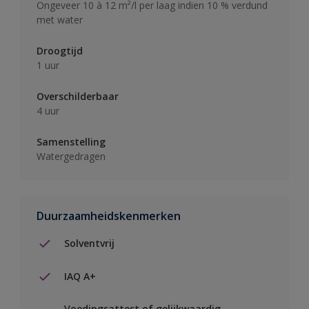
Ongeveer 10 à 12 m²/l per laag indien 10 % verdund
met water
Droogtijd
1 uur
Overschilderbaar
4 uur
Samenstelling
Watergedragen
Duurzaamheidskenmerken
Solventvrij
IAQ A+
Voedingsattest of gelijkwaardig