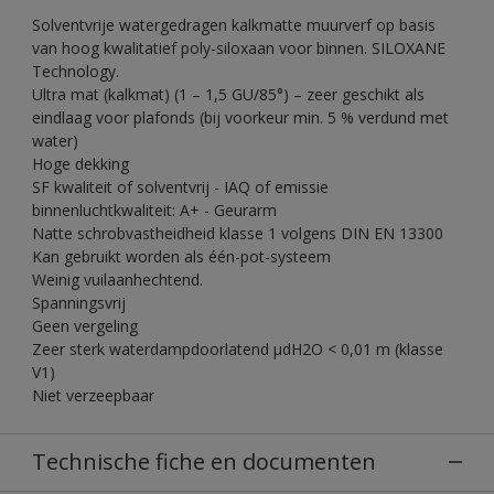
Solventvrije watergedragen kalkmatte muurverf op basis
van hoog kwalitatief poly-siloxaan voor binnen. SILOXANE
Technology.
Ultra mat (kalkmat) (1 – 1,5 GU/85°) – zeer geschikt als
eindlaag voor plafonds (bij voorkeur min. 5 % verdund met
water)
Hoge dekking
SF kwaliteit of solventvrij - IAQ of emissie
binnenluchtkwaliteit: A+ - Geurarm
Natte schrobvastheidheid klasse 1 volgens DIN EN 13300
Kan gebruikt worden als één-pot-systeem
Weinig vuilaanhechtend.
Spanningsvrij
Geen vergeling
Zeer sterk waterdampdoorlatend µdH2O < 0,01 m (klasse
V1)
Niet verzeepbaar
Technische fiche en documenten