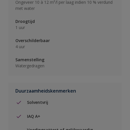
Ongeveer 10 à 12 m²/l per laag indien 10 % verdund
met water
Droogtijd
1 uur
Overschilderbaar
4 uur
Samenstelling
Watergedragen
Duurzaamheidskenmerken
Solventvrij
IAQ A+
Voedingsattest of gelijkwaardig