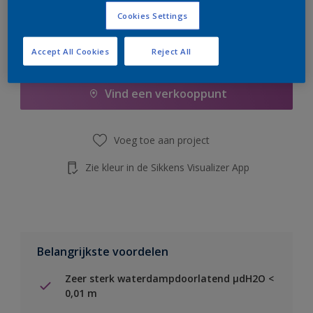
de knop hieronder.
Cookies Settings
Accept All Cookies
Reject All
Boodschappenlijst
Vind een verkooppunt
Voeg toe aan project
Zie kleur in de Sikkens Visualizer App
Belangrijkste voordelen
Zeer sterk waterdampdoorlatend µdH2O <
0,01 m