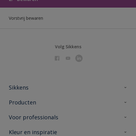
Vorstvrij bewaren
Volg Sikkens
Sikkens
Over Sikkens
Producten
AkzoNobel 🔗
Producten voor binnen
Voor professionals
Duurzaamheid
Producten voor buiten
Veelgestelde vragen
Sikkens Partners 🔗
Kleur en inspiratie
Vind je verkooppunt