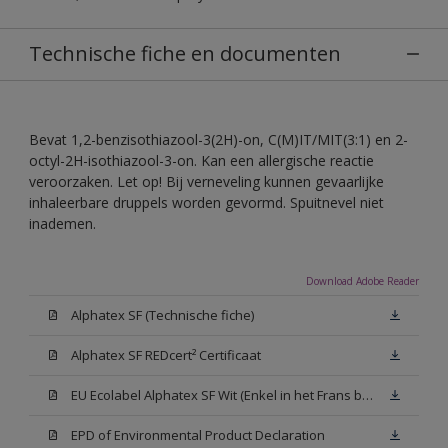
Technische fiche en documenten
Bevat 1,2-benzisothiazool-3(2H)-on, C(M)IT/MIT(3:1) en 2-
octyl-2H-isothiazool-3-on. Kan een allergische reactie
veroorzaken. Let op! Bij verneveling kunnen gevaarlijke
inhaleerbare druppels worden gevormd. Spuitnevel niet
inademen.
Download Adobe Reader
Alphatex SF (Technische fiche)
Alphatex SF REDcert² Certificaat
EU Ecolabel Alphatex SF Wit (Enkel in het Frans beschikbaar)
EPD of Environmental Product Declaration