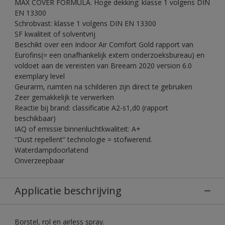
MAX COVER FORMULA. Hoge dekking: klasse 1 volgens DIN
EN 13300
Schrobvast: klasse 1 volgens DIN EN 13300
SF kwaliteit of solventvrij
Beschikt over een Indoor Air Comfort Gold rapport van
Eurofins(= een onafhankelijk extern onderzoeksbureau) en
voldoet aan de vereisten van Breeam 2020 version 6.0
exemplary level
Geurarm, ruimten na schilderen zijn direct te gebruiken
Zeer gemakkelijk te verwerken
Reactie bij brand: classificatie A2-s1,d0 (rapport
beschikbaar)
IAQ of emissie binnenluchtkwaliteit: A+
“Dust repellent” technologie = stofwerend.
Waterdampdoorlatend
Onverzeepbaar
Applicatie beschrijving
Borstel, rol en airless spray.