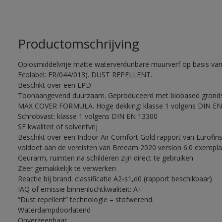
Productomschrijving
Oplosmiddelvrije matte waterverdunbare muurverf op basis van
Ecolabel: FR/044/013). DUST REPELLENT.
Beschikt over een EPD
Toonaangevend duurzaam. Geproduceerd met biobased grondst
MAX COVER FORMULA. Hoge dekking: klasse 1 volgens DIN EN
Schrobvast: klasse 1 volgens DIN EN 13300
SF kwaliteit of solventvrij
Beschikt over een Indoor Air Comfort Gold rapport van Eurofin
voldoet aan de vereisten van Breeam 2020 version 6.0 exemplar
Geurarm, ruimten na schilderen zijn direct te gebruiken
Zeer gemakkelijk te verwerken
Reactie bij brand: classificatie A2-s1,d0 (rapport beschikbaar)
IAQ of emissie binnenluchtkwaliteit: A+
“Dust repellent” technologie = stofwerend.
Waterdampdoorlatend
Onverzeepbaar