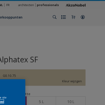
NL
FR
architecten
professionals
erkooppunten
Alphatex SF
G0.10.75
Kleur wijzigen
erpakkingsgrootte
e site
1 L
5 L
10 L
eer