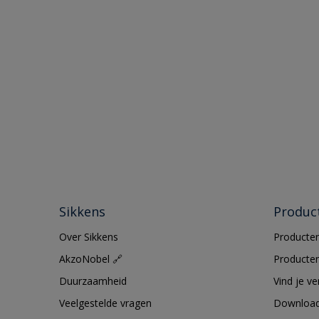
Sikkens
Produc
Over Sikkens
Producten
AkzoNobel 🔗
Producten
Duurzaamheid
Vind je v
Veelgestelde vragen
Downloa