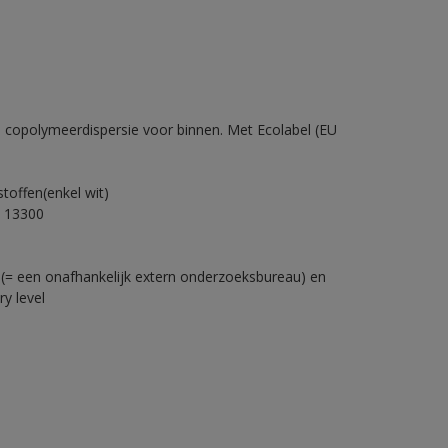
 copolymeerdispersie voor binnen. Met Ecolabel (EU
offen(enkel wit)
 13300
s(= een onafhankelijk extern onderzoeksbureau) en
y level